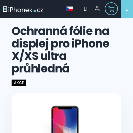
Přejít
na
Ochranná fólie na
obsah
displej pro iPhone
X/XS ultra
průhledná
AKCE