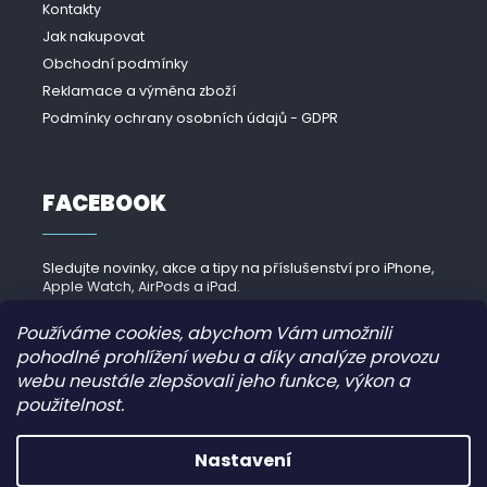
Kontakty
Jak nakupovat
Obchodní podmínky
Reklamace a výměna zboží
Podmínky ochrany osobních údajů - GDPR
FACEBOOK
Sledujte novinky, akce a tipy na příslušenství pro iPhone,
Apple Watch, AirPods a iPad.
Navštívit Facebook →
Používáme cookies, abychom Vám umožnili
pohodlné prohlížení webu a díky analýze provozu
webu neustále zlepšovali jeho funkce, výkon a
použitelnost.
Copyright 2026
iPhonek.cz
. Všechna práva vyhrazena.
Nastavení
Grafický návrh vytvořil a nakódoval
JirkaVyhnalek.cz