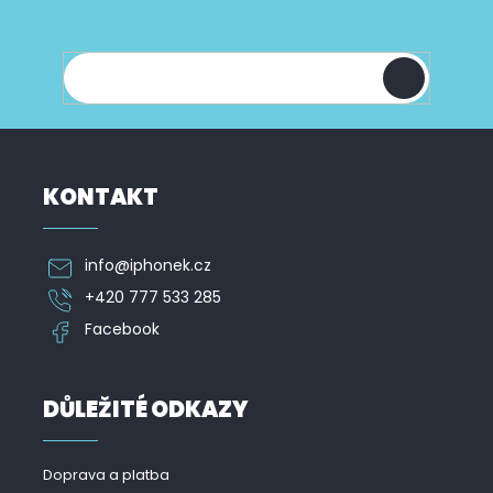
a
informace o nových produktech na našem e-
t
shopu.
í
KONTAKT
info
@
iphonek.cz
+420 777 533 285
Facebook
DŮLEŽITÉ ODKAZY
Doprava a platba