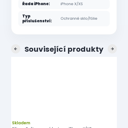
Řada iPhone
:
iPhone X/XS
Typ
Ochranné sklo/fólie
příslušenství
:
Související produkty
Previous
Next
AKC
a
–56
ž
%
Skladem
Skl