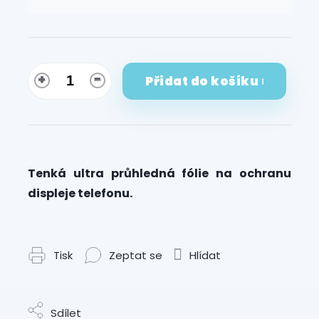
Měrná
cena:
Přidat do košíku
Tenká ultra průhledná fólie na ochranu
displeje telefonu.
Tisk
Zeptat se
Hlídat
Sdílet