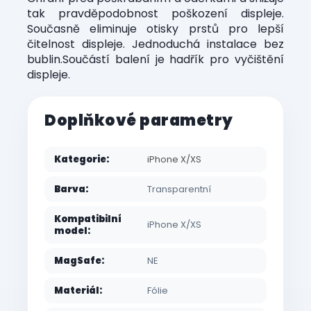
tak pravděpodobnost poškození displeje.
Současně eliminuje otisky prstů pro lepší
čitelnost displeje. Jednoduchá instalace bez
bublin.Součástí balení je hadřík pro vyčištění
displeje.
Doplňkové parametry
Kategorie
:
iPhone X/XS
Barva
:
Transparentní
Kompatibilní
iPhone X/XS
model
:
MagSafe
:
NE
Materiál
:
Fólie