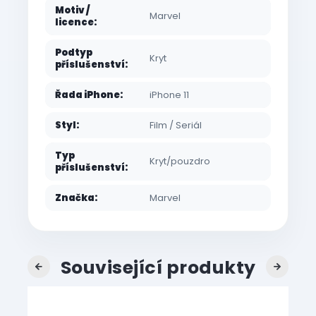
Motiv /
Marvel
licence
:
Podtyp
Kryt
příslušenství
:
Řada iPhone
:
iPhone 11
Styl
:
Film / Seriál
Typ
Kryt/pouzdro
příslušenství
:
Značka
:
Marvel
Související produkty
Previous
Next