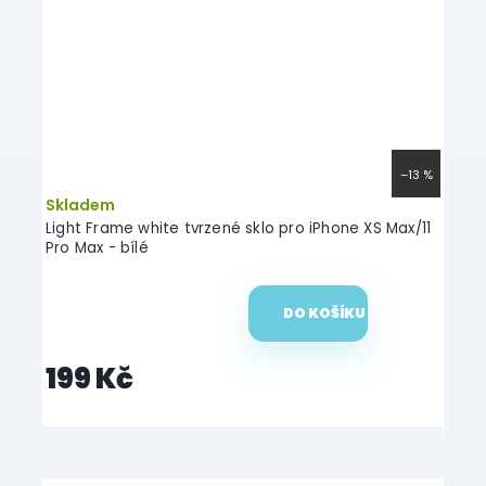
–13 %
–13 %
Skladem
Skl
x/11
Light Frame white tvrzené sklo pro iPhone XS Max/11
5D Fu
Pro Max - bílé
11 Pr
DO KOŠÍKU
199 Kč
19