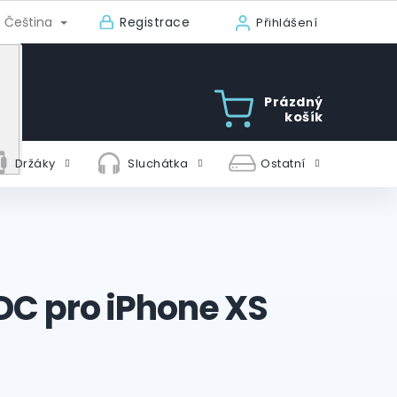
Registrace
Čeština
Přihlášení
Prázdný
košík
Držáky
Sluchátka
Ostatní
 DC pro iPhone XS
s