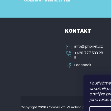
ODEBÍRAT NEWSLETTER
á
p
Vložte svůj e-mail a my vám budeme zasílat informa
a
t
í
KONTAKT
info
@
iphonek.cz
+420 777 533 28
5
Facebook
Používáme
umožnili p
analýze pr
jeho funkce
Copyright 2026
iPhonek.cz
. Všechna práva vyhrazena