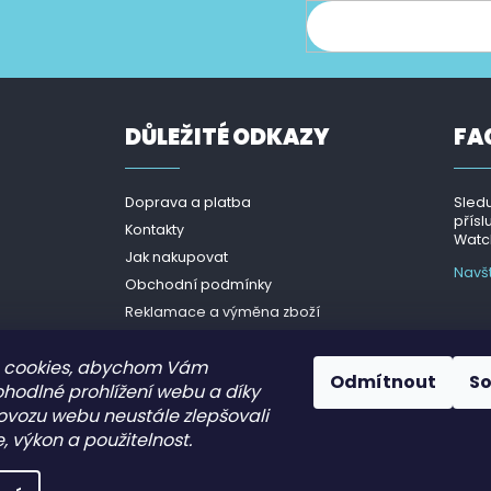
ce o nových produktech na našem e-shopu.
DŮLEŽITÉ ODKAZY
FA
Doprava a platba
Sledu
přísl
Kontakty
Watch
Jak nakupovat
Navš
Obchodní podmínky
Reklamace a výměna zboží
Podmínky ochrany osobních
údajů - GDPR
 cookies, abychom Vám
Odmítnout
S
ohodlné prohlížení webu a díky
ovozu webu neustále zlepšovali
, výkon a použitelnost.
.