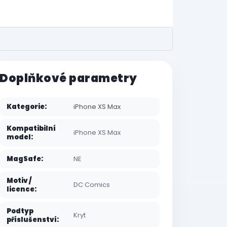
Doplňkové parametry
Kategorie
:
iPhone XS Max
Kompatibilní
iPhone XS Max
model
:
MagSafe
:
NE
Motiv /
DC Comics
licence
:
Podtyp
Kryt
příslušenství
: