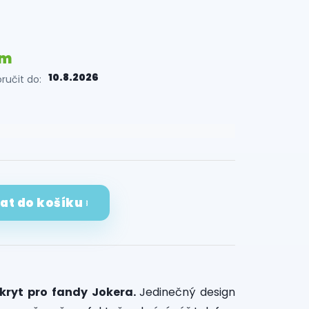
em
10.8.2026
učit do:
dat do košíku
 kryt pro fandy Jokera.
Jedinečný design