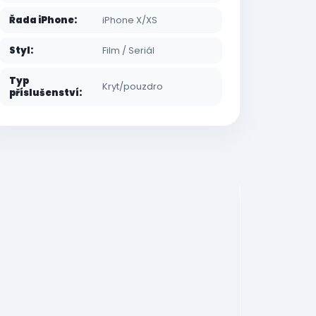
Řada iPhone
:
iPhone X/XS
Styl
:
Film / Seriál
Typ
Kryt/pouzdro
příslušenství
: