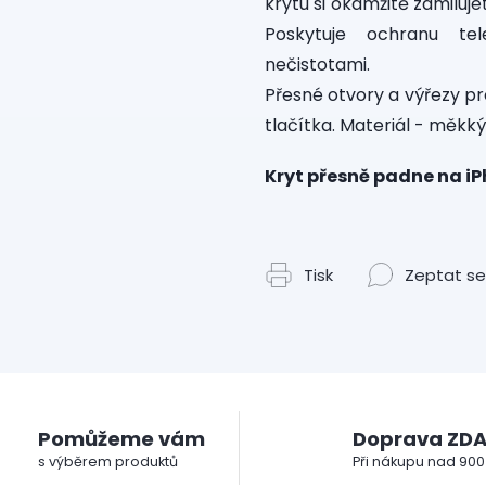
krytu si okamžitě zamiluj
Poskytuje ochranu te
nečistotami.
Přesné otvory a výřezy pr
tlačítka. Materiál - měkký 
Kryt přesně padne na i
Tisk
Zeptat se
Pomůžeme vám
Doprava ZD
s výběrem produktů
Při nákupu nad 900