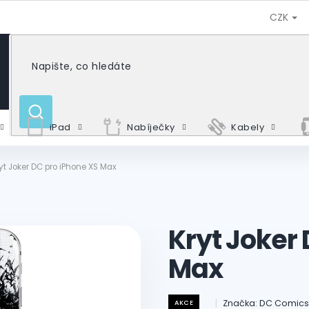
CZK
HLEDAT
iPad
Nabíječky
Kabely
yt Joker DC pro iPhone XS Max
Kryt Joker
Max
Značka:
DC Comic
AKCE