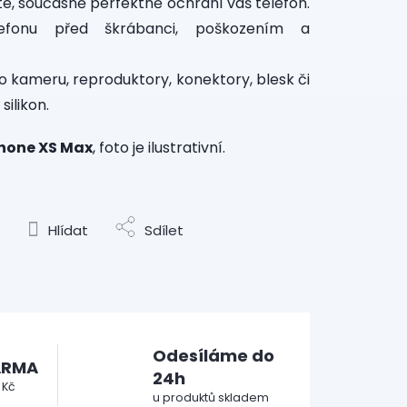
ete, současně perfektně ochrání váš telefon.
lefonu před škrábanci, poškozením a
o kameru, reproduktory, konektory, blesk či
silikon.
Phone XS Max
, foto je ilustrativní.
Hlídat
Sdílet
Odesíláme do
ARMA
24h
 Kč
u produktů skladem