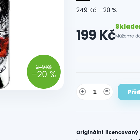
249 Kč
–20 %
Sklad
199 Kč
Můžeme dor
Měrná
cena:
249 Kč
–20 %
Při
Originální licencovaný