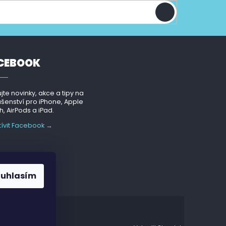
CEBOOK
jte novinky, akce a tipy na
ušenství pro iPhone, Apple
, AirPods a iPad.
tívit Facebook →
ouhlasím