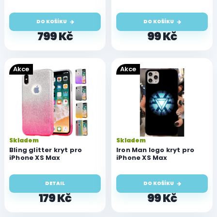
k
t
DO KOŠÍKU
DO KOŠÍKU
ů
799 Kč
99 Kč
Akce
Akce
Skladem
Skladem
Bling glitter kryt pro
Iron Man logo kryt pro
iPhone XS Max
iPhone XS Max
DETAIL
DO KOŠÍKU
179 Kč
99 Kč