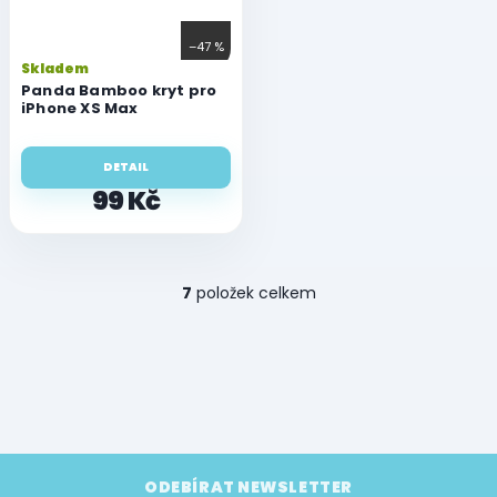
–47 %
Skladem
Panda Bamboo kryt pro
iPhone XS Max
DETAIL
99 Kč
O
7
položek celkem
v
l
á
d
a
c
í
p
Z
r
á
ODEBÍRAT NEWSLETTER