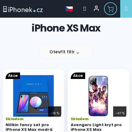
Přejít
iPhone XS Max
na
obsah
Otevřít filtr
V
Akce
Akce
ý
p
i
s
p
r
–19 %
–47 %
o
Skladem
Skladem
d
Nillkin fancy set pro
Avengers Light kryt pro
u
iPhone XS Max modrá
iPhone XS Max