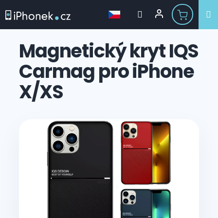
Přejít
na
Magnetický kryt IQS
obsah
Carmag pro iPhone
X/XS