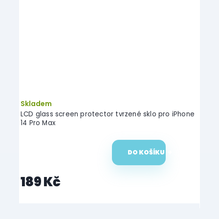
Skladem
Skl
hone
LCD glass screen protector tvrzené sklo pro iPhone
LCD g
14 Pro Max
14 Pr
DO KOŠÍKU
189 Kč
18