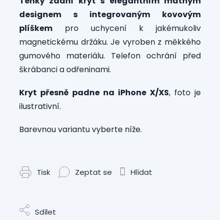
Tenký zadní kryt s elegantním matným
designem s integrovaným kovovým
plíškem
pro uchycení k jakémukoliv
magnetickému držáku. Je vyroben z měkkého
gumového materiálu. Telefon ochrání před
škrábanci a odřeninami.
Kryt přesně padne na iPhone X/XS
, foto je
ilustrativní.
Barevnou variantu vyberte níže.
Tisk
Zeptat se
Hlídat
Sdílet