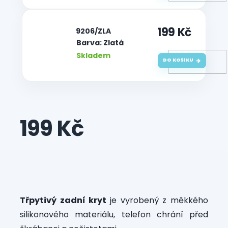
199 Kč
| 9206/ZLA
Barva: Zlatá
Skladem
DO KOŠÍKU
199 Kč
Měrná
cena:
Třpytivý zadní kryt
je vyrobený z měkkého
silikonového materiálu, telefon chrání před