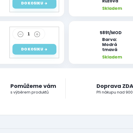
Růžová
DO KOŠÍKU
Skladem
|
5891/MOD
Barva:
Modrá
tmavá
DO KOŠÍKU
Skladem
Pomůžeme vám
Doprava ZD
s výběrem produktů
Při nákupu nad 900