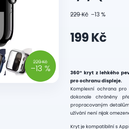
229 Kč
–13 %
199 Kč
Měrná
229 Kč
cena:
–13 %
360° kryt z lehkého p
pro ochranu displeje.
Komplexní ochrana pro A
dokonale chráněny př
propracovaným detailům 
užívání není nijak omezen
Kryt je kompatibilní s Ap