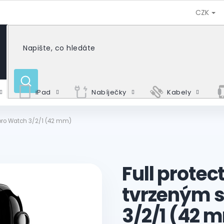
CZK
HLEDAT
iPad
Nabíječky
Kabely
 pro Watch 3/2/1 (42 mm)
Full protec
tvrzeným 
3/2/1 (42 