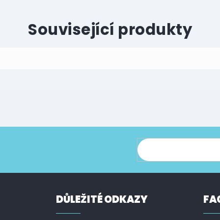
Související produkty
ce o nových produktech na našem e-shopu.
DŮLEŽITÉ ODKAZY
FA