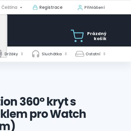
Registrace
Čeština
Přihlášení
Prázdný
košík
Držáky
Sluchátka
Ostatní
tion 360° kryt s
sklem pro Watch
mm)