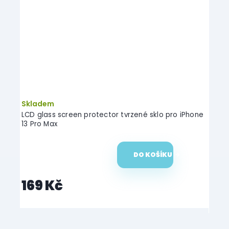
Skladem
or tvrzené sklo pro iPhone
LCD glass screen protector tvrzené
14 Pro
DO KOŠÍKU
DO 
189 Kč