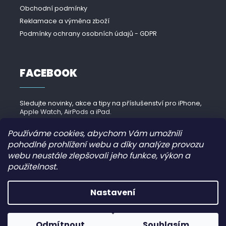
Obchodní podmínky
Reklamace a výměna zboží
Podmínky ochrany osobních údajů - GDPR
FACEBOOK
Sledujte novinky, akce a tipy na příslušenství pro iPhone,
Apple Watch, AirPods a iPad.
Navštívit Facebook →
Používáme cookies, abychom Vám umožnili
pohodlné prohlížení webu a díky analýze provozu
webu neustále zlepšovali jeho funkce, výkon a
použitelnost.
Copyright 2026
iPhonek.cz
. Všechna práva vyhrazena.
Nastavení
Grafický návrh vytvořil a nakódoval
JirkaVyhnalek.cz
Odmítnout
Souhlasím
Vytvořil Shoptet