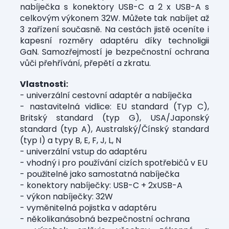
nabíječka s konektory USB-C a 2 x USB-A s
celkovým výkonem 32W. Můžete tak nabíjet až
3 zařízení současně. Na cestách jistě oceníte i
kapesní rozměry adaptéru díky technoligii
GaN. Samozřejmostí je bezpečnostní ochrana
vůči přehřívání, přepětí a zkratu.
Vlastnosti:
- univerzální cestovní adaptér a nabíječka
- nastavitelná vidlice: EU standard (Typ C),
Britský standard (typ G), USA/Japonský
standard (typ A), Australský/Čínský standard
(typ I) a typy B, E, F, J, L, N
- univerzální vstup do adaptéru
- vhodný i pro používání cizích spotřebičů v EU
- použitelné jako samostatná nabíječka
- konektory nabíječky: USB-C + 2xUSB-A
- výkon nabíječky: 32W
- vyměnitelná pojistka v adaptéru
- několikanásobná bezpečnostní ochrana