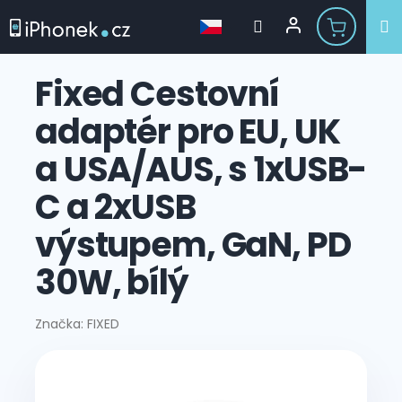
Přejít
na
Fixed Cestovní
obsah
adaptér pro EU, UK
a USA/AUS, s 1xUSB-
C a 2xUSB
výstupem, GaN, PD
30W, bílý
Značka:
FIXED