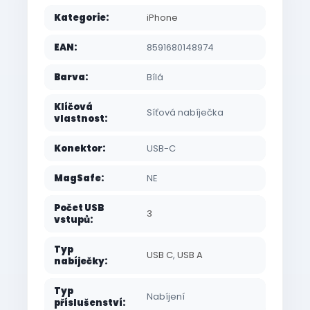
Kategorie
:
iPhone
EAN
:
8591680148974
Barva
:
Bílá
Klíčová
Síťová nabíječka
vlastnost
:
Konektor
:
USB-C
MagSafe
:
NE
Počet USB
3
vstupů
:
Typ
USB C
,
USB A
nabíječky
:
Typ
Nabíjení
příslušenství
: