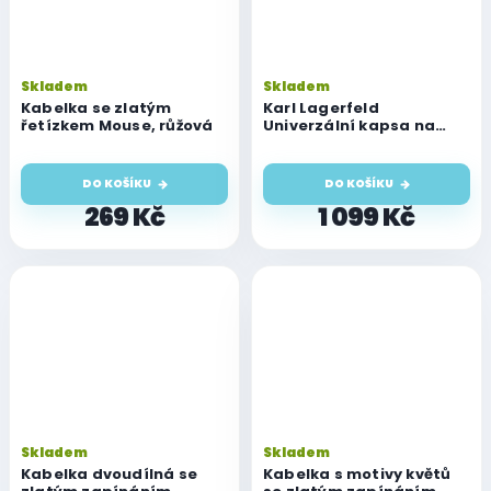
Skladem
Skladem
Kabelka se zlatým
Karl Lagerfeld
řetízkem Mouse, růžová
Univerzální kapsa na
mobil se šňůrkou - ,
Hardcase Saffiano Ikonik
Karl's Head (6,7")
DO KOŠÍKU
DO KOŠÍKU
269 Kč
1 099 Kč
Skladem
Skladem
Kabelka dvoudílná se
Kabelka s motivy květů