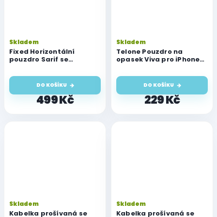
Skladem
Skladem
Fixed Horizontální
Telone Pouzdro na
pouzdro Sarif se
opasek Viva pro iPhone
zavíráním, PU kůže,
"XL"
velikost 4XL+, černé
DO KOŠÍKU
DO KOŠÍKU
499 Kč
229 Kč
Skladem
Skladem
Kabelka prošívaná se
Kabelka prošívaná se