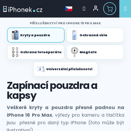
Přejít
PŘÍSLUŠENSTVÍ PRO IPHONE 16 PRO MAX
na
obsah
Kryty a pouzdra
Ochranná skla
Ochrana fotoaparátu
MagSafe
Univerzální příslušenství
Zapínací pouzdra a
kapsy
Veškeré kryty a pouzdra přesně padnou na
iPhone 16 Pro Max
, výřezy pro kameru a tlačítka
jsou přesně pro daný typ iPhone (foto může být
ilustrativní).