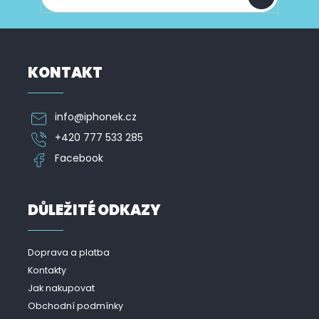
i
s
u
KONTAKT
info
@
iphonek.cz
+420 777 533 285
Facebook
DŮLEŽITÉ ODKAZY
Doprava a platba
Kontakty
Jak nakupovat
Obchodní podmínky