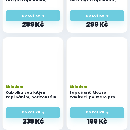
zlatým zapínáním,
se zlatým zapínáním,
vertikální, růžová
horizontální, růžová
DO KOŠÍKU
DO KOŠÍKU
299 Kč
299 Kč
Skladem
Skladem
Kabelka se zlatým
Lapač snů Mezzo
zapínáním, horizontální,
zavírací pouzdro pro
růžová
iPhone 16 Pro Max, fialové
DO KOŠÍKU
DO KOŠÍKU
239 Kč
199 Kč