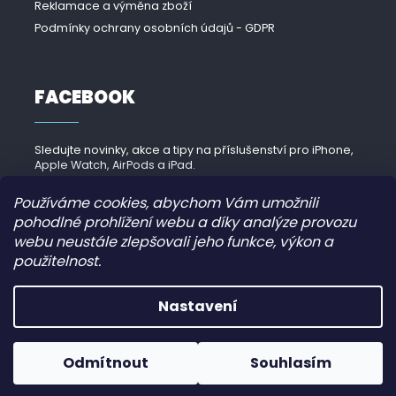
Reklamace a výměna zboží
Podmínky ochrany osobních údajů - GDPR
FACEBOOK
Sledujte novinky, akce a tipy na příslušenství pro iPhone,
Apple Watch, AirPods a iPad.
Navštívit Facebook →
Používáme cookies, abychom Vám umožnili
pohodlné prohlížení webu a díky analýze provozu
webu neustále zlepšovali jeho funkce, výkon a
použitelnost.
Copyright 2026
iPhonek.cz
. Všechna práva vyhrazena.
Nastavení
Grafický návrh vytvořil a nakódoval
JirkaVyhnalek.cz
Odmítnout
Souhlasím
Vytvořil Shoptet