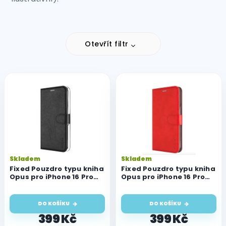
Otevřít filtr
V
ý
p
i
s
p
r
o
Skladem
Skladem
d
Fixed Pouzdro typu kniha
Fixed Pouzdro typu kniha
u
Opus pro iPhone 16 Pro
Opus pro iPhone 16 Pro
Max, černé
Max, červené
k
t
DO KOŠÍKU
DO KOŠÍKU
ů
399 Kč
399 Kč