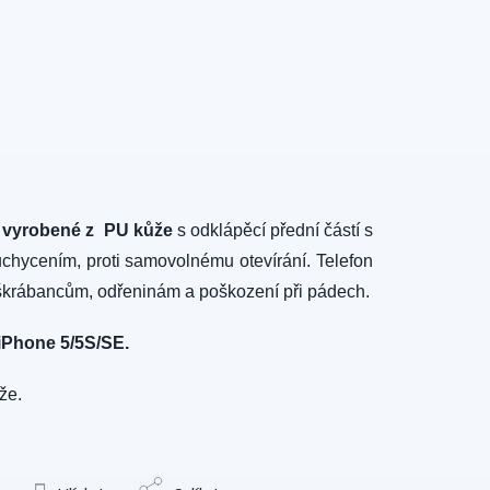
 vyrobené z PU kůže
s odklápěcí přední částí s
ycením, proti samovolnému otevírání. Telefon
i škrábancům, odřeninám a poškození při pádech.
iPhone 5/5S/SE.
že.