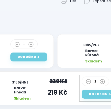
Tisk
Zeptat se
|
3185/RUZ
Barva:
Růžová
DO KOŠÍKU
Skladem
|
239 Kč
3185/HNE
Barva:
219 Kč
Hnědá
DO KOŠÍKU
Skladem