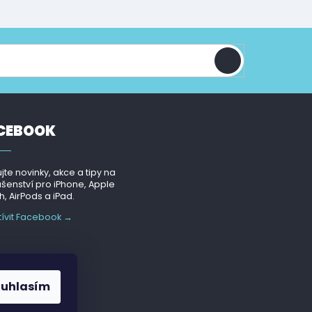
CEBOOK
jte novinky, akce a tipy na
ušenství pro iPhone, Apple
, AirPods a iPad.
tívit Facebook →
ouhlasím