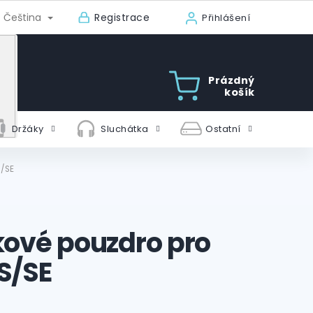
Registrace
Čeština
Přihlášení
Prázdný
košík
Držáky
Sluchátka
Ostatní
S/SE
kové pouzdro pro
S/SE