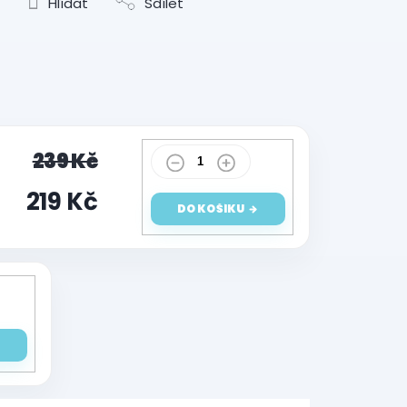
Hlídat
Sdílet
239 Kč
219 Kč
DO KOŠÍKU