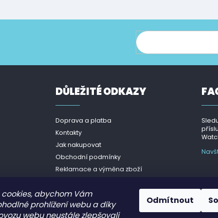
ce o nových produktech na našem e-shopu.
DŮLEŽITÉ ODKAZY
FA
Doprava a platba
Sledu
přísl
Kontakty
Watch
Jak nakupovat
Navš
Obchodní podmínky
Reklamace a výměna zboží
Podmínky ochrany osobních
údajů - GDPR
 cookies, abychom Vám
Odmítnout
S
ohodlné prohlížení webu a díky
ovozu webu neustále zlepšovali