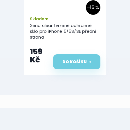
–15 %
Průměrné
Skladem
hodnocení
Xeno clear tvrzené ochranné
produktu
sklo pro iPhone 5/5S/SE přední
je
strana
4,3
z
159
5
hvězdiček.
Kč
DO KOŠÍKU