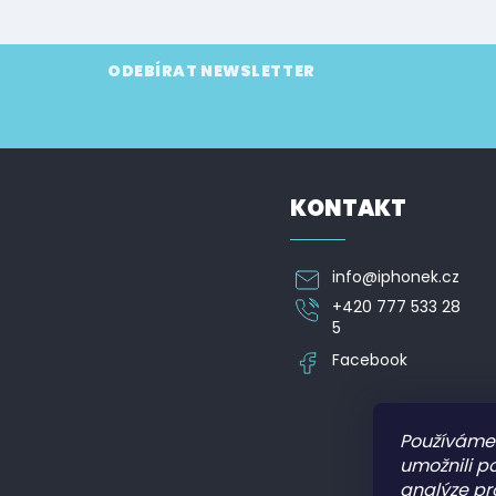
Z
ODEBÍRAT NEWSLETTER
á
p
Vložte svůj e-mail a my vám budeme zasílat informa
a
t
í
KONTAKT
info
@
iphonek.cz
+420 777 533 28
5
Facebook
Používáme
umožnili p
analýze pr