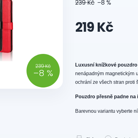
239 Kč
–8 %
219 Kč
Měrná
cena:
Luxusní knížkové pouzdro
239 Kč
–8 %
nenápadným magnetickým uch
ochrání ze všech stran prot
Pouzdro přesně padne na 
Barevnou variantu vyberte ní