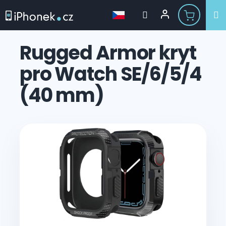
Přejít
na
Rugged Armor kryt
obsah
pro Watch SE/6/5/4
(40 mm)