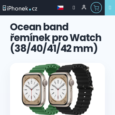
Přejít
na
Ocean band
obsah
řemínek pro Watch
(38/40/41/42 mm)