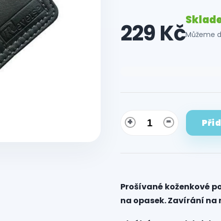
Sklad
229 Kč
Můžeme do
Měrná
cena:
Při
Prošívané koženkové po
na opasek. Zavírání na