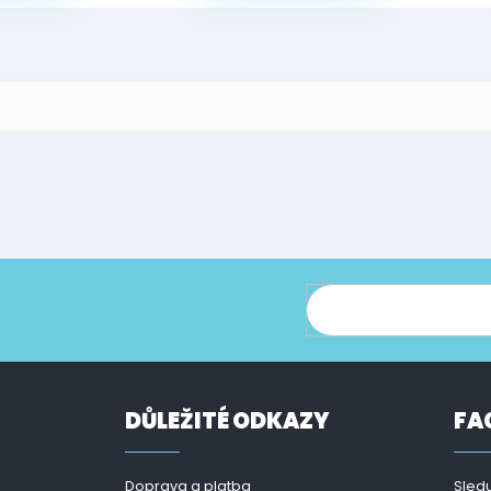
ce o nových produktech na našem e-shopu.
DŮLEŽITÉ ODKAZY
FA
Doprava a platba
Sledu