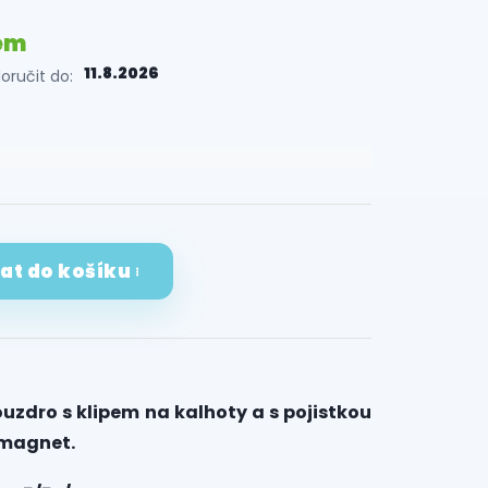
em
11.8.2026
ručit do:
dat do košíku
uzdro s klipem na kalhoty a s pojistkou
 magnet.