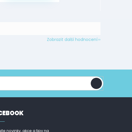
Zobrazit další hodnocení
CEBOOK
jte novinky, akce a tipy na