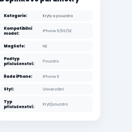
Kategorie
:
Kryty a pouzdra
Kompatibilní
iPhone 5/5S/SE
model
:
MagSafe
:
NE
Podtyp
Pouzdro
příslušenství
:
Řada iPhone
:
iPhone 5
Styl
:
Univerzální
Typ
Kryt/pouzdro
příslušenství
: