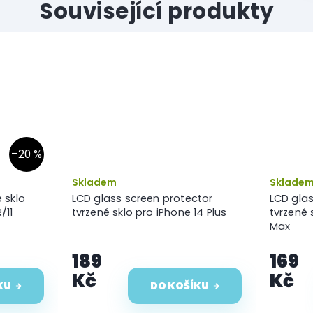
Související produkty
–20 %
Skladem
Sklade
 sklo
LCD glass screen protector
LCD glas
/11
tvrzené sklo pro iPhone 14 Plus
tvrzené 
Max
189
169
Kč
Kč
KU
DO KOŠÍKU