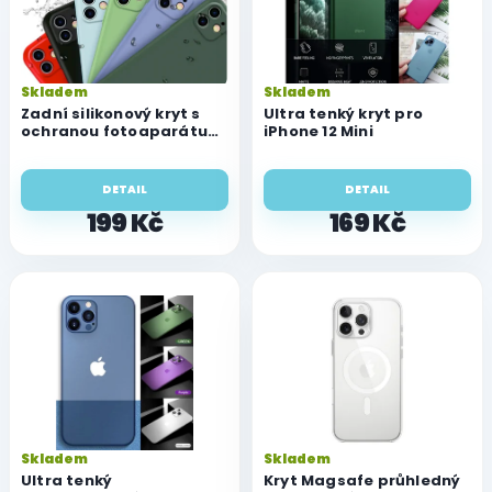
s
p
r
o
Skladem
Skladem
d
Zadní silikonový kryt s
Ultra tenký kryt pro
u
ochranou fotoaparátu
iPhone 12 Mini
pro iPhone 12 Mini
k
t
DETAIL
DETAIL
ů
199 Kč
169 Kč
Skladem
Skladem
Ultra tenký
Kryt Magsafe průhledný