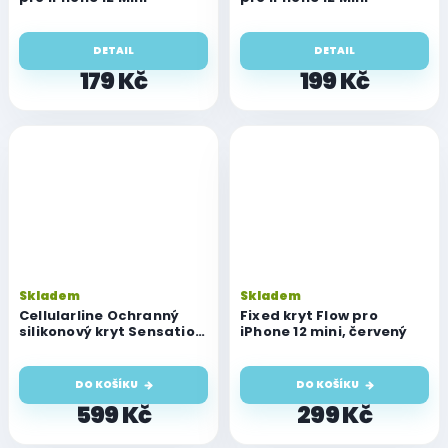
DETAIL
DETAIL
179 Kč
199 Kč
Skladem
Skladem
Cellularline Ochranný
Fixed kryt Flow pro
silikonový kryt Sensation
iPhone 12 mini, červený
pro iPhone 12 mini, černý
DO KOŠÍKU
DO KOŠÍKU
599 Kč
299 Kč