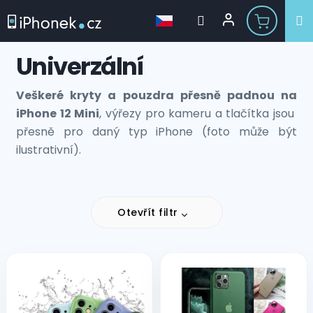
Přejít
Univerzální
na
obsah
Veškeré kryty a pouzdra přesně padnou na
iPhone 12 Mini
, výřezy pro kameru a tlačítka jsou
přesně pro daný typ iPhone (foto může být
ilustrativní).
Otevřít filtr
V
ý
p
i