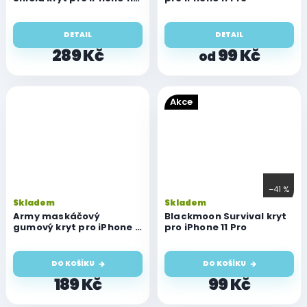
Pro
DETAIL
DETAIL
289 Kč
99 Kč
od
Akce
–41 %
Skladem
Skladem
Army maskáčový
Blackmoon Survival kryt
gumový kryt pro iPhone 11
pro iPhone 11 Pro
Pro
DO KOŠÍKU
DO KOŠÍKU
189 Kč
99 Kč