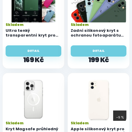
s
p
r
o
Skladem
Skladem
d
Ultra tenký
Zadní silikonový kryt s
u
transparentní kryt pro
ochranou fotoaparátu
iPhone 11 Pro
pro iPhone 11 Pro
k
t
DETAIL
DETAIL
ů
169 Kč
199 Kč
–9 %
Skladem
Skladem
Kryt Magsafe průhledný
Apple silikonový kryt pro