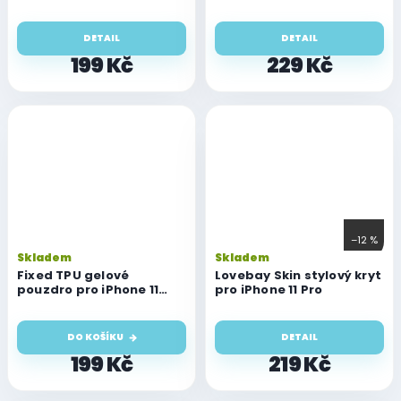
DETAIL
DETAIL
199 Kč
229 Kč
–12 %
Skladem
Skladem
Fixed TPU gelové
Lovebay Skin stylový kryt
pouzdro pro iPhone 11
pro iPhone 11 Pro
Pro, čiré
DO KOŠÍKU
DETAIL
199 Kč
219 Kč