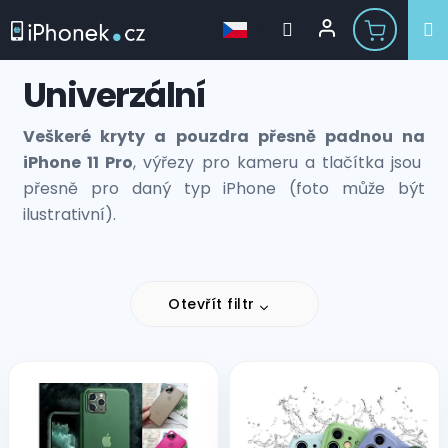
Přejít
Univerzální
na
obsah
Veškeré kryty a pouzdra přesně padnou na
iPhone 11 Pro
, výřezy pro kameru a tlačítka jsou
přesně pro daný typ iPhone (foto může být
ilustrativní).
Otevřít filtr
V
ý
p
i