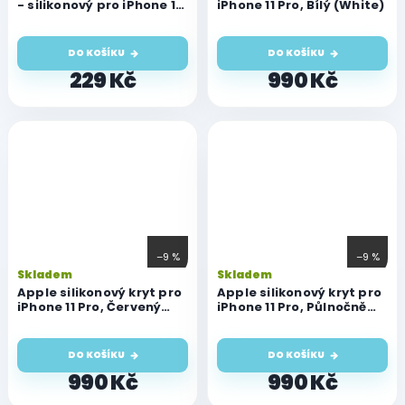
- silikonový pro iPhone 11
iPhone 11 Pro, Bílý (White)
Pro
DO KOŠÍKU
DO KOŠÍKU
229 Kč
990 Kč
–9 %
–9 %
Skladem
Skladem
Apple silikonový kryt pro
Apple silikonový kryt pro
iPhone 11 Pro, Červený
iPhone 11 Pro, Půlnočně
(Red)
modrý (Midnight blue)
DO KOŠÍKU
DO KOŠÍKU
990 Kč
990 Kč