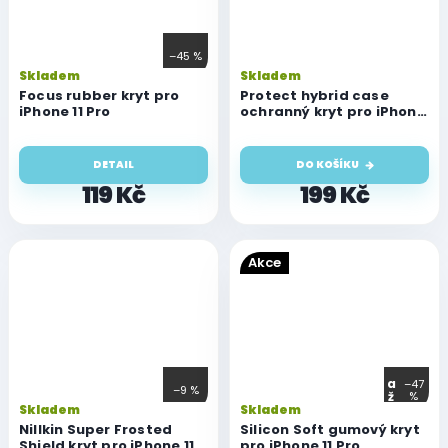
–45 %
Skladem
Skladem
Focus rubber kryt pro
Protect hybrid case
iPhone 11 Pro
ochranný kryt pro iPhone
11 Pro
DETAIL
DO KOŠÍKU
119 Kč
199 Kč
Akce
a
–47
–9 %
ž
%
Skladem
Skladem
Nillkin Super Frosted
Silicon Soft gumový kryt
Shield kryt pro iPhone 11
pro iPhone 11 Pro