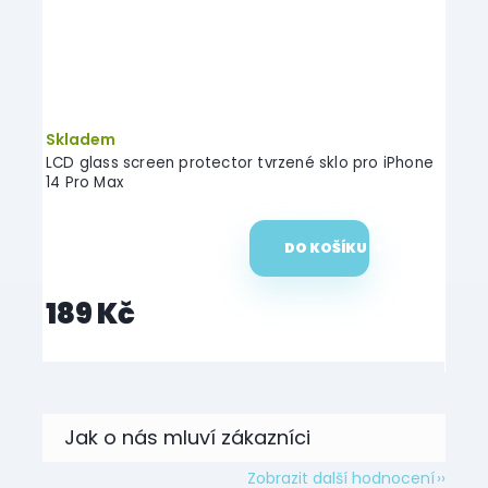
Skladem
Skl
LCD glass screen protector tvrzené sklo pro iPhone
LCD g
14 Pro Max
14 Pl
DO KOŠÍKU
189 Kč
18
Zobrazit další hodnocení