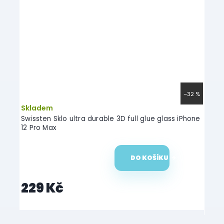
–26 %
–32 %
Skladem
Skl
 Max
Swissten Sklo ultra durable 3D full glue glass iPhone
Hofi 
12 Pro Max
DO KOŠÍKU
229 Kč
19