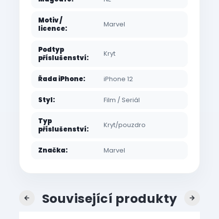
Motiv /
Marvel
licence
:
Podtyp
Kryt
příslušenství
:
Řada iPhone
:
iPhone 12
Styl
:
Film / Seriál
Typ
Kryt/pouzdro
příslušenství
:
Značka
:
Marvel
Související produkty
Previous
Next