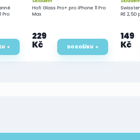
Skladem
Sklade
ranné
Hofi Glass Pro+ pro iPhone 11 Pro
Swisste
1 Pro
Max
RE 2,5D 
229
149
Kč
Kč
KU
DO KOŠÍKU