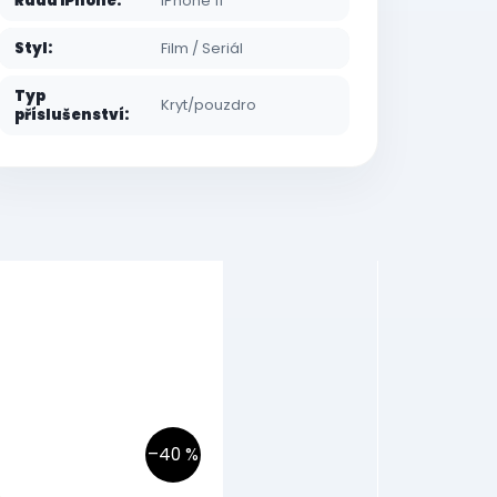
Řada iPhone
:
iPhone 11
Styl
:
Film / Seriál
Typ
Kryt/pouzdro
příslušenství
:
–40 %