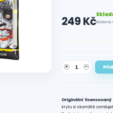
Skla
249 Kč
Můžeme d
Měrná
cena:
Při
Originální licencovaný
krytu si okamžitě zamiluj