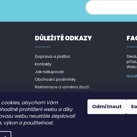
ce o nových produktech na našem e-shopu.
DŮLEŽITÉ ODKAZY
FA
Doprava a platba
Sledu
přísl
Kontakty
Watch
Jak nakupovat
Navš
Obchodní podmínky
Reklamace a výměna zboží
Podmínky ochrany osobních
údajů - GDPR
 cookies, abychom Vám
Odmítnout
S
ohodlné prohlížení webu a díky
ovozu webu neustále zlepšovali
, výkon a použitelnost.
.