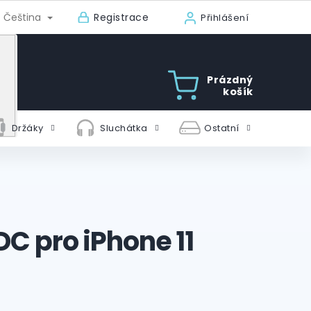
Registrace
Čeština
Přihlášení
Prázdný
košík
Držáky
Sluchátka
Ostatní
DC pro iPhone 11