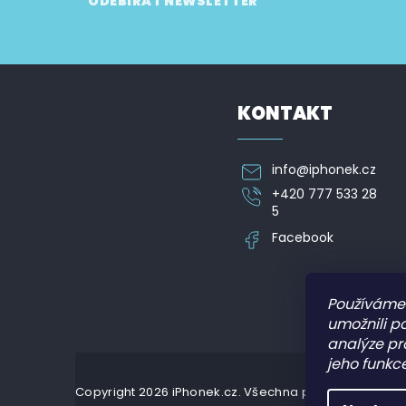
ODEBÍRAT NEWSLETTER
á
p
Vložte svůj e-mail a my vám budeme zasílat informa
a
t
í
KONTAKT
info
@
iphonek.cz
+420 777 533 28
5
Facebook
Používáme
umožnili p
analýze pr
jeho funkce
Copyright 2026
iPhonek.cz
. Všechna práva vyhrazena