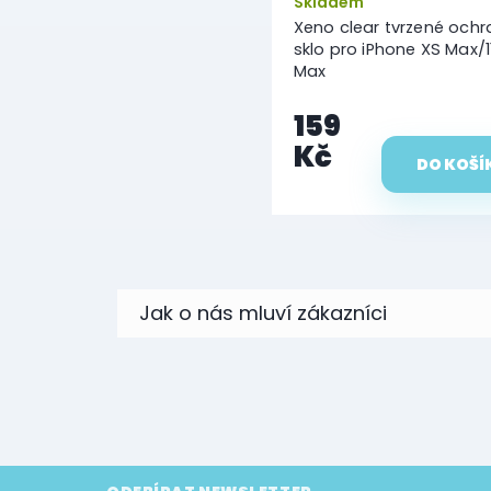
Skladem
Xeno clear tvrzené och
sklo pro iPhone XS Max/1
Max
159
Kč
DO KOŠÍ
Z