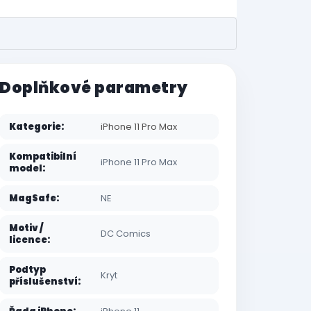
Doplňkové parametry
Kategorie
:
iPhone 11 Pro Max
Kompatibilní
iPhone 11 Pro Max
model
:
MagSafe
:
NE
Motiv /
DC Comics
licence
:
Podtyp
Kryt
příslušenství
: