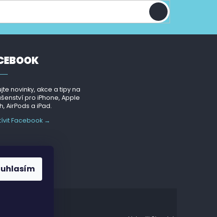
CEBOOK
jte novinky, akce a tipy na
ušenství pro iPhone, Apple
, AirPods a iPad.
tívit Facebook →
ouhlasím