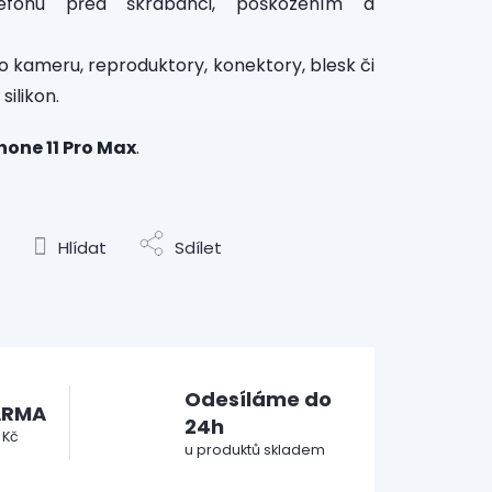
lefonu před škrábanci, poškozením a
o kameru, reproduktory, konektory, blesk či
silikon.
hone 11 Pro Max
.
Hlídat
Sdílet
Odesíláme do
ARMA
24h
 Kč
u produktů skladem