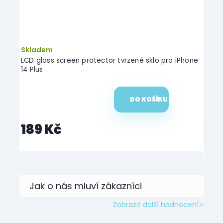
–20 %
Skladem
Skl
hone
LCD glass screen protector tvrzené sklo pro iPhone
Tvrze
14 Plus
DO KOŠÍKU
189 Kč
16
Zobrazit další hodnocení