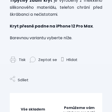
Třpytivý zadní kryt
je vyrobený z měkkého
silikonového materiálu, telefon chrání před
škrábanci a nečistotami.
Kryt přesně padne na iPhone 12 Pro Max
.
Barevnou variantu vyberte níže.
Tisk
Zeptat se
Hlídat
Sdílet
Pomůžeme vám
Vše skladem