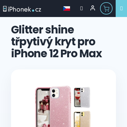
Přejít
na
Glitter shine
obsah
třpytivý kryt pro
iPhone 12 Pro Max