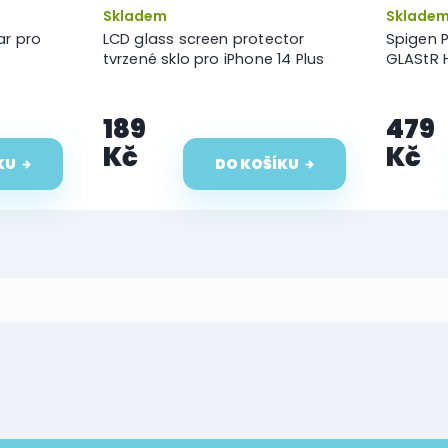
Skladem
Sklade
ar pro
LCD glass screen protector
Spigen P
tvrzené sklo pro iPhone 14 Plus
GLAStR H
189
479
Kč
Kč
KU
DO KOŠÍKU