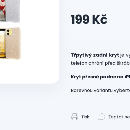
199 Kč
Měrná
cena:
Třpytivý zadní kryt
je 
telefon chrání před škráb
Kryt přesně padne na iP
Barevnou variantu vyberte
Tisk
Zeptat se