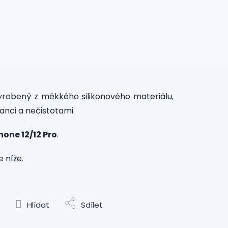
vyrobený z měkkého silikonového materiálu,
anci a nečistotami.
hone 12/12 Pro
.
 níže.
Hlídat
Sdílet