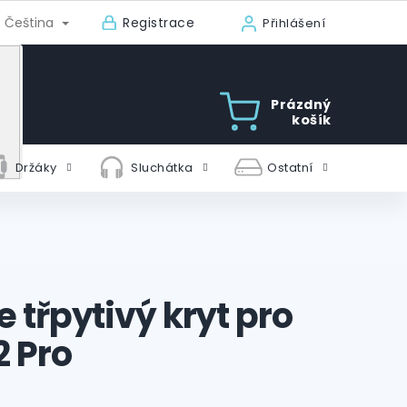
Registrace
Čeština
Přihlášení
Prázdný
košík
Držáky
Sluchátka
Ostatní
e třpytivý kryt pro
2 Pro