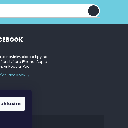
CEBOOK
jte novinky, akce a tipy na
ušenství pro iPhone, Apple
, AirPods a iPad.
tívit Facebook →
ouhlasím