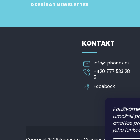
Z
ODEBÍRAT NEWSLETTER
á
p
Vložte svůj e-mail a my vám budeme zasílat informa
a
t
í
KONTAKT
info
@
iphonek.cz
+420 777 533 28
5
Facebook
Používáme
umožnili p
analýze pr
jeho funkce
Copyright 2026
iPhonek.cz
. Všechna práva vyhrazena