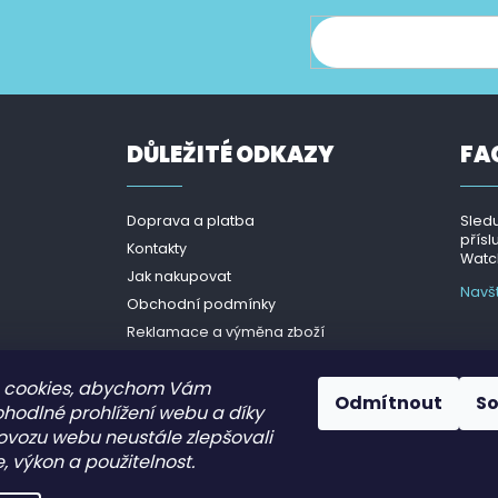
ce o nových produktech na našem e-shopu.
DŮLEŽITÉ ODKAZY
FA
Doprava a platba
Sledu
přísl
Kontakty
Watch
Jak nakupovat
Navš
Obchodní podmínky
Reklamace a výměna zboží
Podmínky ochrany osobních
údajů - GDPR
 cookies, abychom Vám
Odmítnout
S
ohodlné prohlížení webu a díky
ovozu webu neustále zlepšovali
, výkon a použitelnost.
.