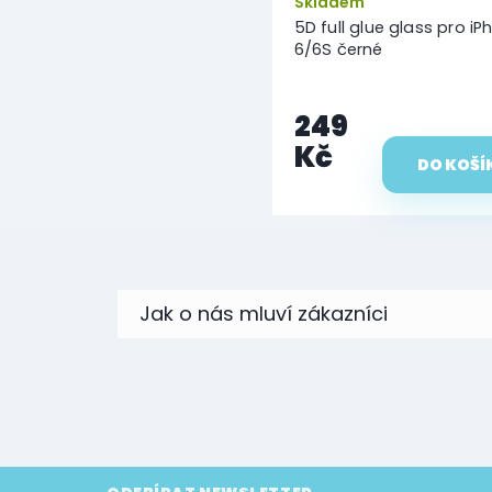
Skladem
5D full glue glass pro i
6/6S černé
249
Kč
DO KOŠÍ
Z