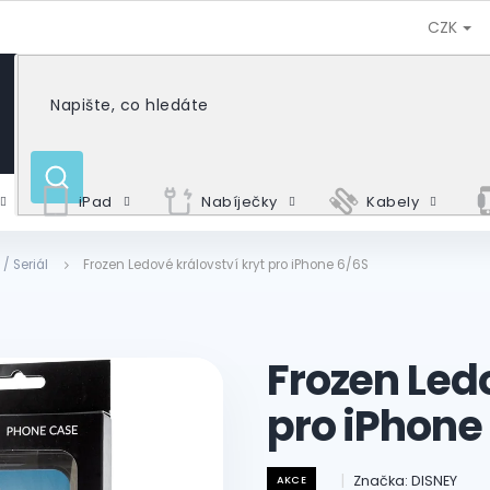
CZK
HLEDAT
iPad
Nabíječky
Kabely
 / Seriál
Frozen Ledové království kryt pro iPhone 6/6S
Frozen Ledo
pro iPhone
Značka:
DISNEY
AKCE