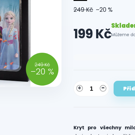
249 Kč
–20 %
Sklad
199 Kč
Můžeme dor
Měrná
cena:
249 Kč
–20 %
Při
Kryt pro všechny mil