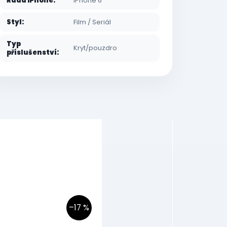
Řada iPhone
:
iPhone 6
Styl
:
Film / Seriál
Typ
Kryt/pouzdro
příslušenství
:
–17 %