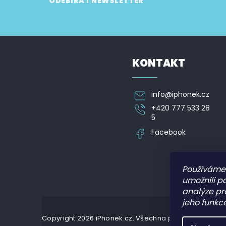
ODEBÍRAT NEWSLETTER
á
p
Vložte svůj e-mail a my vám budeme zasílat informa
a
t
í
KONTAKT
info
@
iphonek.cz
+420 777 533 28
5
Facebook
Používáme
umožnili p
analýze pr
jeho funkce
Copyright 2026
iPhonek.cz
. Všechna práva vyhrazena