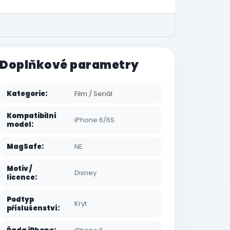
Doplňkové parametry
Kategorie
:
Film / Seriál
Kompatibilní
iPhone 6/6S
model
:
MagSafe
:
NE
Motiv /
Disney
licence
:
Podtyp
Kryt
příslušenství
: