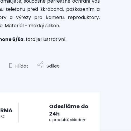
zamilujete, současně perfektně ochrání váš
anu telefonu před škrábanci, poškozením a
vory a výřezy pro kameru, reproduktory,
a. Materiál - měkký silikon.
Phone 6/6S
, foto je ilustrativní.
Hlídat
Sdílet
Odesíláme do
ARMA
24h
 Kč
u produktů skladem