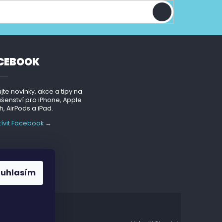
CEBOOK
jte novinky, akce a tipy na
ušenství pro iPhone, Apple
, AirPods a iPad.
tívit Facebook →
ouhlasím