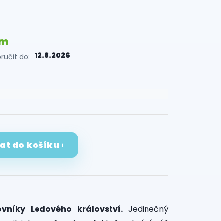
em
12.8.2026
učit do:
dat do košíku
ovníky Ledového království.
Jedinečný