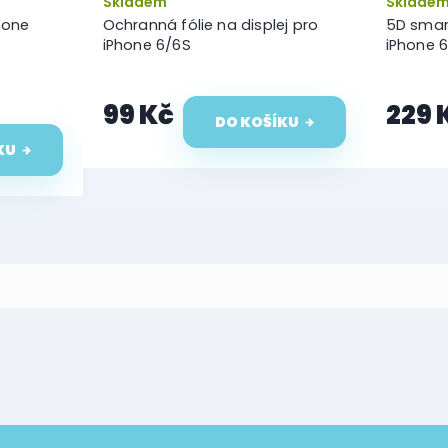
Skladem
Sklade
Phone
Ochranná fólie na displej pro
5D smar
iPhone 6/6S
iPhone 
99 Kč
229 
DO KOŠÍKU
KU