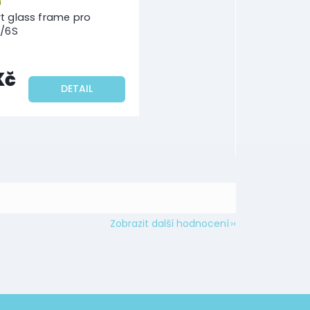
m
t glass frame pro
6/6S
Kč
DETAIL
Zobrazit další hodnocení