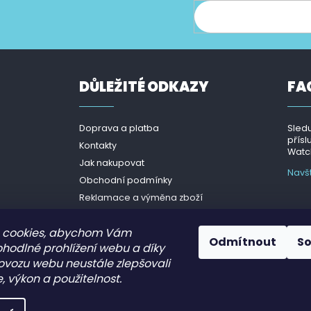
ce o nových produktech na našem e-shopu.
DŮLEŽITÉ ODKAZY
FA
Doprava a platba
Sledu
přísl
Kontakty
Watch
Jak nakupovat
Navš
Obchodní podmínky
Reklamace a výměna zboží
Podmínky ochrany osobních
údajů - GDPR
 cookies, abychom Vám
Odmítnout
S
ohodlné prohlížení webu a díky
ovozu webu neustále zlepšovali
, výkon a použitelnost.
.