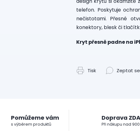
design krytu si okamžitě 
telefon. Poskytuje ochr
nečistotami. Přesné ot
konektory, blesk či tlačítk
Kryt přesně padne na i
Tisk
Zeptat se
Pomůžeme vám
Doprava ZD
s výběrem produktů
Při nákupu nad 900