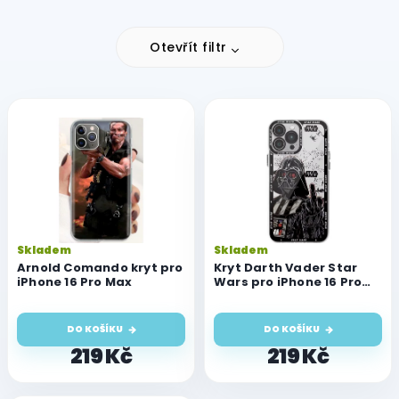
Otevřít filtr
V
ý
p
i
s
p
r
o
Skladem
Skladem
d
Arnold Comando kryt pro
Kryt Darth Vader Star
u
iPhone 16 Pro Max
Wars pro iPhone 16 Pro
Max
k
t
DO KOŠÍKU
DO KOŠÍKU
ů
219 Kč
219 Kč