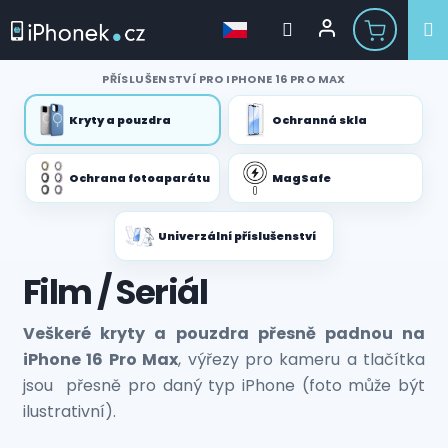
Přejít
PŘÍSLUŠENSTVÍ PRO IPHONE 16 PRO MAX
na
obsah
Kryty a pouzdra
Ochranná skla
Ochrana fotoaparátu
MagSafe
Univerzální příslušenství
Film / Seriál
Veškeré kryty a pouzdra přesně padnou na
iPhone 16 Pro Max
, výřezy pro kameru a tlačítka
jsou přesně pro daný typ iPhone (foto může být
ilustrativní).