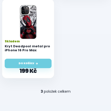
Skladem
Kryt Deadpool metal pro
iPhone 16 Pro Max
DO KOŠÍKU
199 Kč
O
3
položek celkem
v
l
á
d