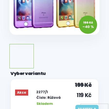
199 Kč
–40 %
199 Kč
| 2277/1
Akce
119 Kč
Číslo: Růžová
Skladem
DO KOŠÍKU