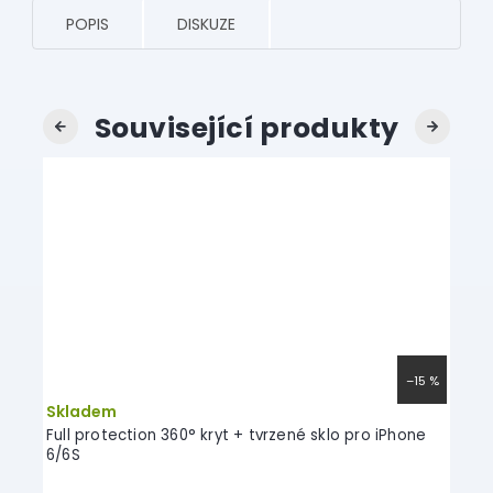
POPIS
DISKUZE
Související produkty
Previous
Next
–14 %
–15 %
Prům
Skladem
Skl
hodno
Full protection 360° kryt + tvrzené sklo pro iPhone
5D fu
produ
6/6S
je