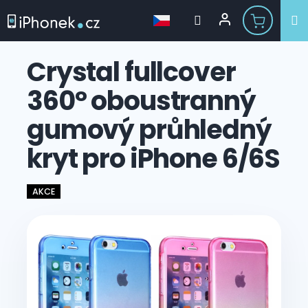
Přejít
na
Crystal fullcover
obsah
360° oboustranný
gumový průhledný
kryt pro iPhone 6/6S
AKCE