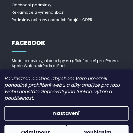
Obchodní podmínky
Reklamace a výměna zboží
Podmínky ochrany osobních údajů - GDPR
FACEBOOK
Sledujte novinky, akce a tipy na příslušenství pro iPhone,
Apple Watch, AirPods a iPad.
Navštívit Facebook →
Používáme cookies, abychom Vám umožnili
pohodlné prohlížení webu a díky analýze provozu
webu neustále zlepšovali jeho funkce, výkon a
použitelnost.
Copyright 2026
iPhonek.cz
. Všechna práva vyhrazena.
Nastavení
Grafický návrh vytvořil a nakódoval
JirkaVyhnalek.cz
Odmítnout
Souhlasím
Vytvořil Shoptet