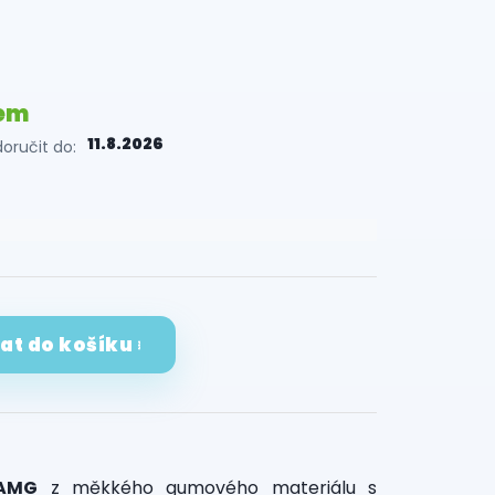
em
11.8.2026
ručit do:
dat do košíku
 AMG
z měkkého gumového materiálu s