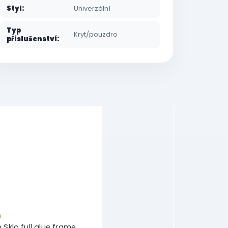
Styl
:
Univerzální
Typ
Kryt/pouzdro
příslušenství
:
m
 Sklo full glue frame