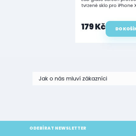
tvrzené sklo pro iPhone X
179 Kč
DO KOŠÍ
Z
ODEBÍRAT NEWSLETTER
á