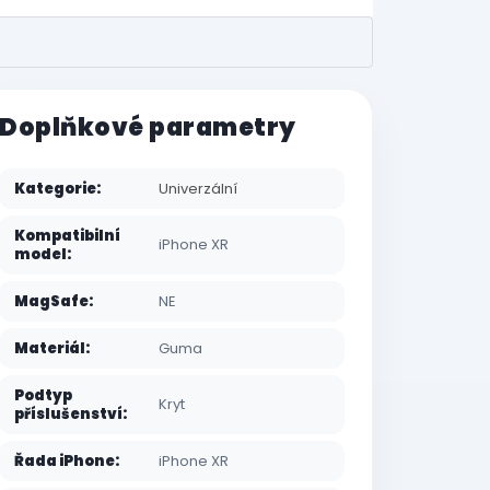
Doplňkové parametry
Kategorie
:
Univerzální
Kompatibilní
iPhone XR
model
:
MagSafe
:
NE
Materiál
:
Guma
Podtyp
Kryt
příslušenství
:
Řada iPhone
:
iPhone XR