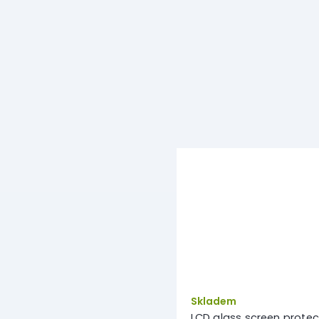
Skladem
LCD glass screen protec