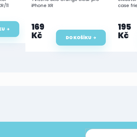
R/11
iPhone XR
case fri
169
195
KU
Kč
Kč
DO KOŠÍKU