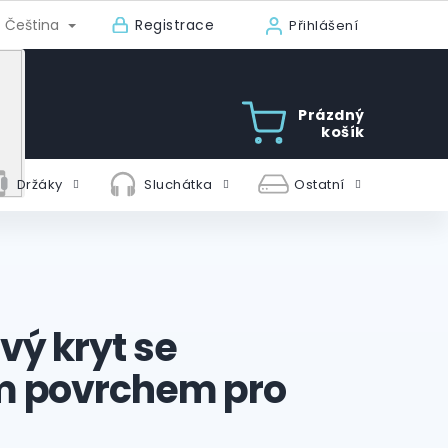
Registrace
Čeština
Přihlášení
Prázdný
košík
Držáky
Sluchátka
Ostatní
ý kryt se
 povrchem pro