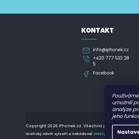
p
Vložte svůj e-mail a my vám budeme zasílat informa
a
t
í
KONTAKT
info
@
iphonek.cz
+420 777 533 28
5
Facebook
Používáme
umožnili p
analýze pr
jeho funkce
Copyright 2026
iPhonek.cz
. Všechna práva vyhrazena
Nastave
Grafický návrh vytvořil a nakódoval
JirkaVyhnalek.cz