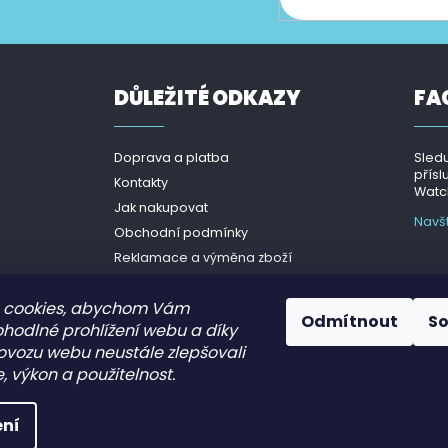
ce o nových produktech na našem e-shopu.
DŮLEŽITÉ ODKAZY
FA
Doprava a platba
Sledu
přísl
Kontakty
Watch
Jak nakupovat
Navš
Obchodní podmínky
Reklamace a výměna zboží
Podmínky ochrany osobních
údajů - GDPR
 cookies, abychom Vám
Odmítnout
S
ohodlné prohlížení webu a díky
ovozu webu neustále zlepšovali
, výkon a použitelnost.
.
ní