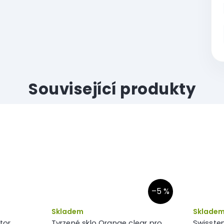
Související produkty
–5 %
Skladem
Sklade
tor
Tvrzené sklo Orange clear pro
Swissten