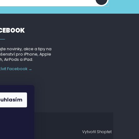
CEBOOK
jte novinky, akce a tipy na
ušenství pro iPhone, Apple
, AirPods a iPad.
tívit Facebook →
ouhlasím
Vytvořil Shoptet