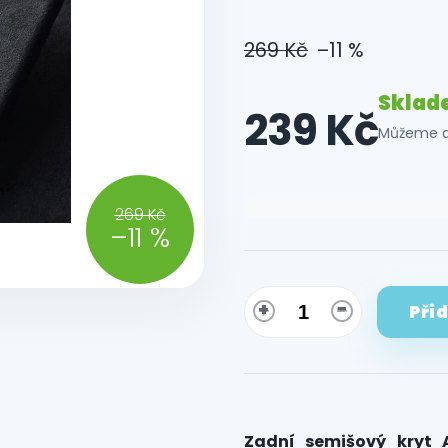
269 Kč
–11 %
Sklad
239 Kč
Můžeme do
Měrná
269 Kč
cena:
–11 %
Při
Zadní semišový kryt