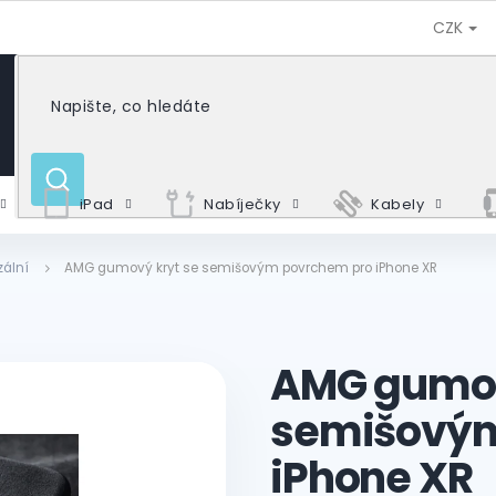
CZK
HLEDAT
iPad
Nabíječky
Kabely
zální
AMG gumový kryt se semišovým povrchem pro iPhone XR
AMG gumov
semišovým
iPhone XR