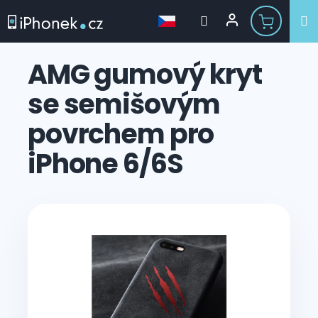
Přejít
na
AMG gumový kryt
obsah
se semišovým
povrchem pro
iPhone 6/6S