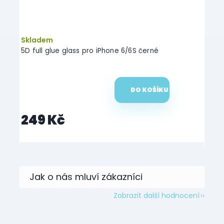
–47 %
Skladem
Skl
Phone
5D full glue glass pro iPhone 6/6S černé
Ochra
DO KOŠÍKU
249 Kč
99
Zobrazit další hodnocení