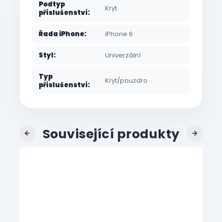
Podtyp
Kryt
příslušenství
:
Řada iPhone
:
iPhone 6
Styl
:
Univerzální
Typ
Kryt/pouzdro
příslušenství
:
Související produkty
Previous
Next
AKC