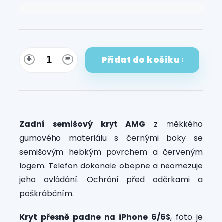
Měrná
cena:
Přidat do košíku
Zadní semišový kryt AMG
z měkkého
gumového materiálu s černými boky se
semišovým hebkým povrchem a červeným
logem. Telefon dokonale obepne a neomezuje
jeho ovládání. Ochrání před oděrkami a
poškrábáním.
Kryt přesně padne na iPhone 6/6S
, foto je