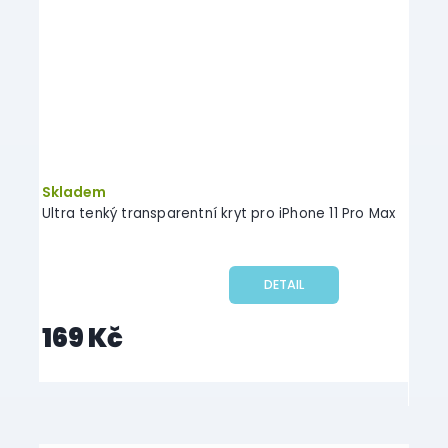
Skladem
Skl
Ultra tenký transparentní kryt pro iPhone 11 Pro Max
Joker
DETAIL
169 Kč
19