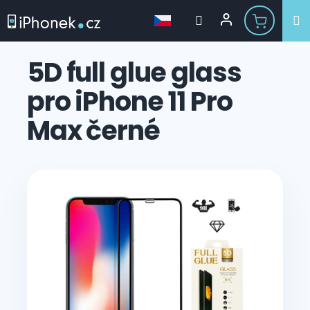
Přejít
na
5D full glue glass
obsah
pro iPhone 11 Pro
Max černé