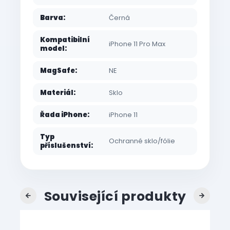
Barva
:
Černá
Kompatibilní
iPhone 11 Pro Max
model
:
MagSafe
:
NE
Materiál
:
Sklo
Řada iPhone
:
iPhone 11
Typ
Ochranné sklo/fólie
příslušenství
:
Související produkty
Previous
Next