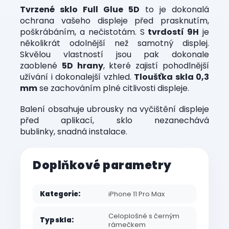
Tvrzené sklo Full Glue 5D
to je dokonalá
ochrana vašeho displeje před prasknutím,
poškrábáním, a nečistotám. S
tvrdostí 9H
je
několikrát odolnější než samotný displej.
Skvělou vlastností jsou pak dokonale
zaoblené
5D hrany
, které zajistí pohodlnější
užívání i dokonalejší vzhled.
Tloušťka skla 0,3
mm
se zachováním plné citlivosti displeje.
Balení obsahuje ubrousky na vyčištění displeje
před aplikací, sklo nezanechává
bublinky, snadná instalace.
Doplňkové parametry
Kategorie
:
iPhone 11 Pro Max
Celoplošné s černým
Typ skla
:
rámečkem