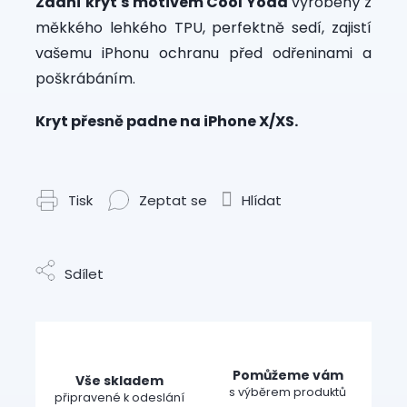
Zadní kryt s motivem Cool Yoda
vyrobený z
měkkého lehkého TPU, perfektně sedí, zajistí
vašemu iPhonu ochranu před odřeninami a
poškrábáním.
Kryt přesně padne na iPhone X/XS.
Tisk
Zeptat se
Hlídat
Sdílet
Pomůžeme vám
Vše skladem
s výběrem produktů
připravené k odeslání