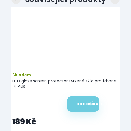
Skladem
Skl
LCD glass screen protector tvrzené sklo pro iPhone
LCD g
14 Plus
13 Pr
DO KOŠÍKU
189 Kč
16