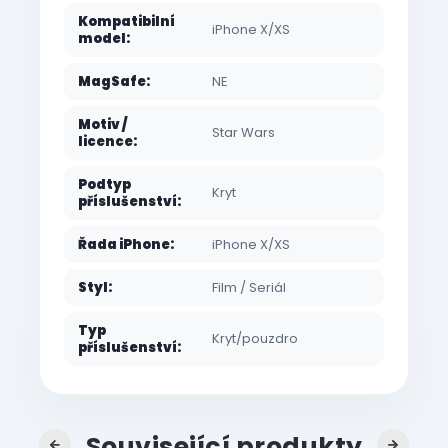
Kompatibilní
iPhone X/XS
model
:
MagSafe
:
NE
Motiv /
Star Wars
licence
:
Podtyp
Kryt
příslušenství
:
Řada iPhone
:
iPhone X/XS
Styl
:
Film / Seriál
Typ
Kryt/pouzdro
příslušenství
:
Související produkty
Previous
Next