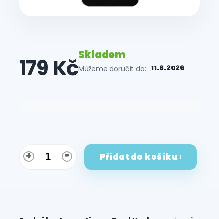
Skladem
179 Kč
11.8.2026
Můžeme doručit do:
Měrná
cena:
Přidat do košíku