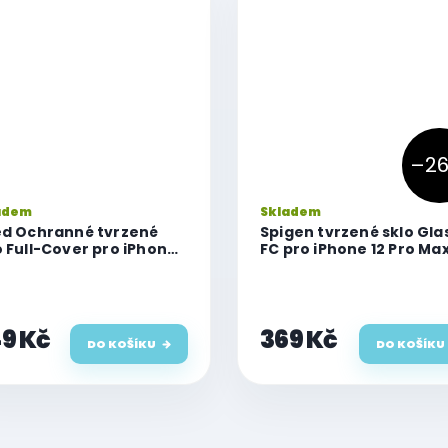
–26
adem
Skladem
ed Ochranné tvrzené
Spigen tvrzené sklo Gla
o Full-Cover pro iPhone
FC pro iPhone 12 Pro Ma
Pro Max, lepení přes celý
plej, černé
9 Kč
369 Kč
DO KOŠÍKU
DO KOŠÍKU