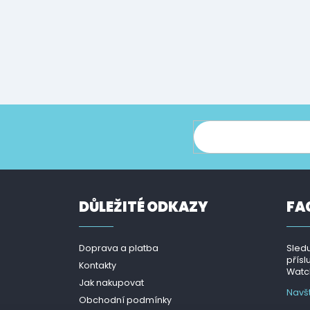
ce o nových produktech na našem e-shopu.
DŮLEŽITÉ ODKAZY
FA
Doprava a platba
Sledu
přísl
Kontakty
Watch
Jak nakupovat
Navš
Obchodní podmínky