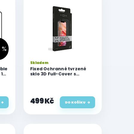
 %
Skladem
able
Fixed Ochranné tvrzené
 12
sklo 3D Full-Cover s
aplikátorem pro iPhone 12
Pro Max, černé
499 Kč
DO KOŠÍKU