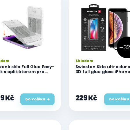
–32
adem
Skladem
zené sklo Full Glue Easy-
Swissten Sklo ultra dur
ck s aplikátorem pro
3D full glue glass iPhone
one 12 Pro Max
Pro Max
9 Kč
229 Kč
DO KOŠÍKU
DO KOŠÍKU