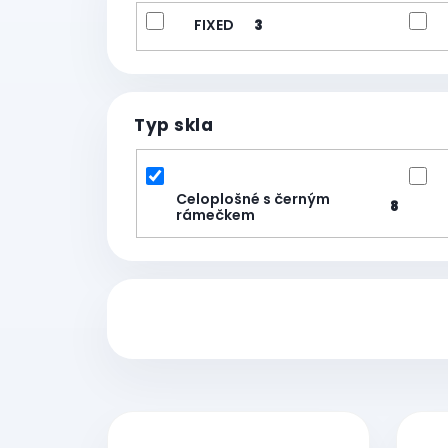
FIXED
3
Typ skla
Celoplošné s černým
8
rámečkem
V
ý