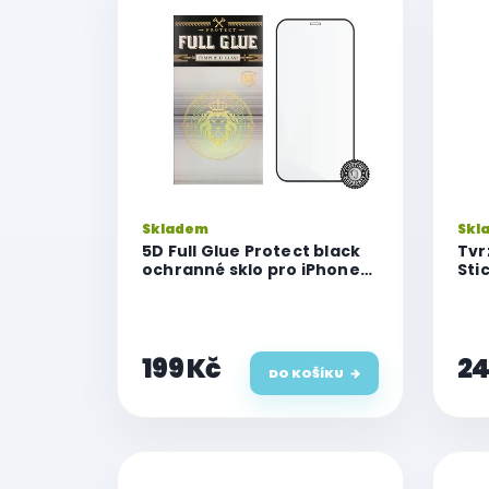
p
i
s
p
r
o
d
u
k
Skladem
Skl
t
5D Full Glue Protect black
Tvr
ů
ochranné sklo pro iPhone
Sti
12 Pro Max
iPh
199 Kč
24
DO KOŠÍKU