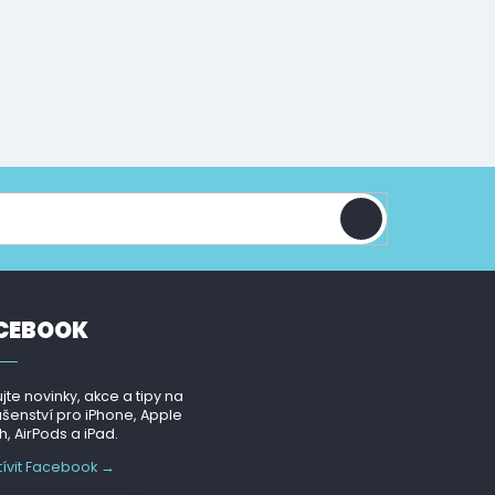
CEBOOK
jte novinky, akce a tipy na
ušenství pro iPhone, Apple
, AirPods a iPad.
tívit Facebook →