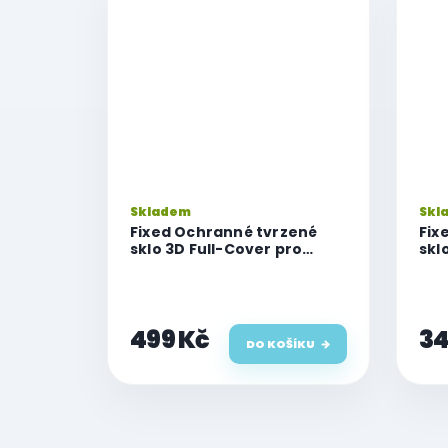
Skladem
Skl
Fixed Ochranné tvrzené
Fix
sklo 3D Full-Cover pro
skl
iPhone 12 Pro Max, s
12 
lepením přes celý displej,
dis
dustproof, černé
499 Kč
34
DO KOŠÍKU
O