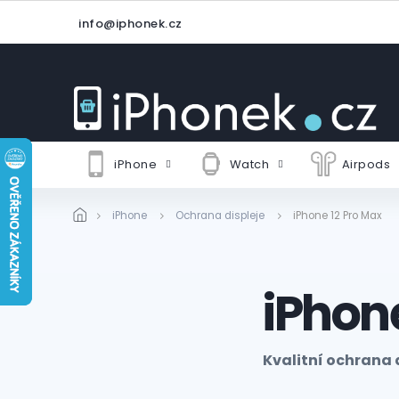
Přejít
info@iphonek.cz
na
obsah
iPhone
Watch
Airpods
iPhone
Ochrana displeje
iPhone 12 Pro Max
iPhon
Kvalitní ochrana d