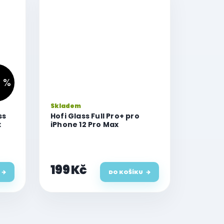
 %
Skladem
ss
Hofi Glass Full Pro+ pro
x
iPhone 12 Pro Max
199 Kč
DO KOŠÍKU