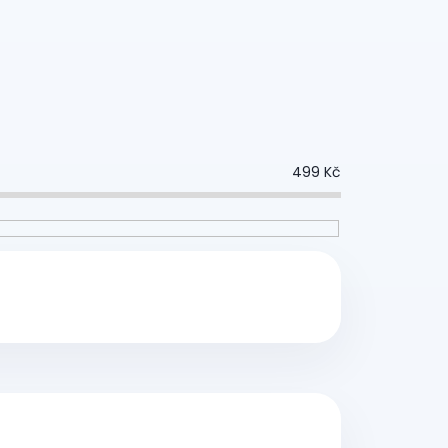
499
Kč