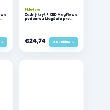
Skladem
ow s
Zadný kryt FIXED MagFlow s
podporou MagSafe pre
Apple iPhone 16 Plus, ružový
€24,74
DO KOŠÍKA