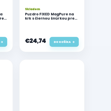
Skladem
na
Puzdro FIXED MagPure na
re
krk s čiernou šnúrkou pre
Apple iPhone 16 Plus
€24,74
DO KOŠÍKA