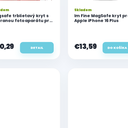
adem
Skladem
safe trblietavý kryt s
Im Fine MagSafe kryt pr
ranou fotoaparátu pre
Apple iPhone 16 Plus
le iPhone 16 Plus
0,29
€13,59
DETAIL
DO KOŠÍKA