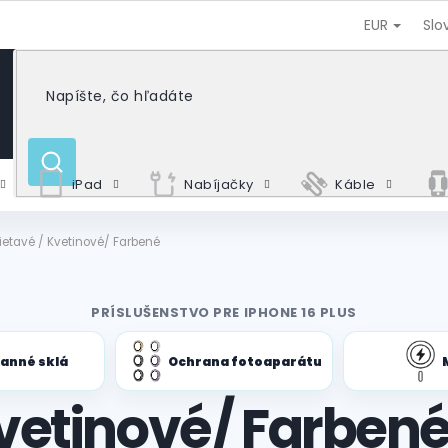
EUR
Slo
HĽADAŤ
iPad
Nabíjačky
Káble
lietavé / Kvetinové/ Farbené
PRÍSLUŠENSTVO PRE IPHONE 16 PLUS
anné sklá
Ochrana fotoaparátu
Kvetinové/ Farben