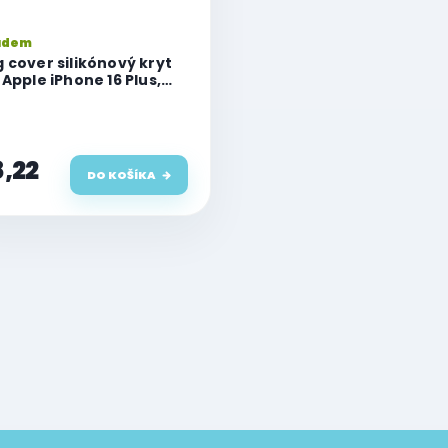
adem
 cover silikónový kryt
 Apple iPhone 16 Plus,
ový
,22
DO KOŠÍKA