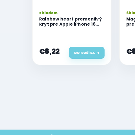
skladem
Skl
Rainbow heart premenlivý
Mag
kryt pre Apple iPhone 16
pre
Plus
ruž
€8,22
€8
DO KOŠÍKA
O
v
l
á
d
a
c
i
e
Z
p