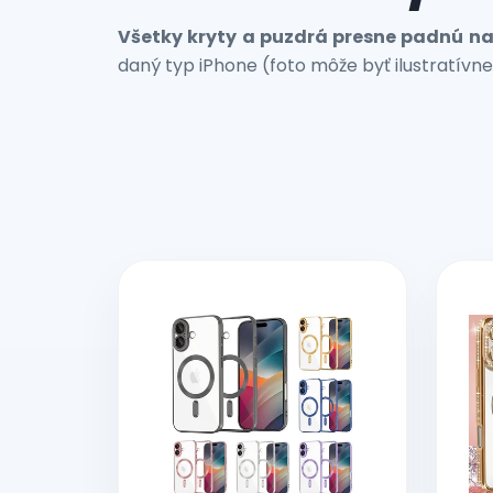
Všetky kryty a puzdrá presne padnú na 
daný typ iPhone (foto môže byť ilustratívne
V
ý
p
i
s
p
r
o
d
u