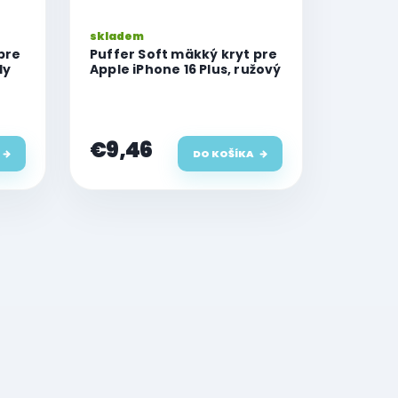
skladem
pre
Puffer Soft mäkký kryt pre
ly
Apple iPhone 16 Plus, ružový
€9,46
DO KOŠÍKA