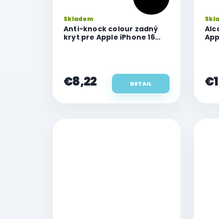
Skladem
Skl
Anti-knock colour zadný
Alc
kryt pre Apple iPhone 16
App
Plus
€8,22
€1
DETAIL