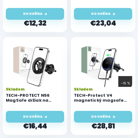
podporou MagSafe,
bezdrôtovou nabíjačkou
k
čierny
do ventilácie
t
DO KOŠÍKA
DO KOŠÍKA
o
€12,32
€23,04
v
–15 %
Skladem
Skladem
TECH-PROTECT N56
TECH-Protect V4
MagSafe držiak na
magnetický magsafe
telefón do vetracej
držiak do mriežky, 15W,
mriežky, čierny
čierny
DO KOŠÍKA
DO KOŠÍKA
€16,44
€28,81