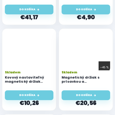
FIXED Matic, 15 W, čierny
DO KOŠÍKA
DO KOŠÍKA
€41,17
€4,90
–45 %
Skladem
Skladem
Kovový nastaviteľný
Magnetický držiak s
magnetický držiak
prísavkou a
YesIdo
bezdrôtovým nabíjaním
Cellularline MAG4 Pilot
Force Wireless, čierny
DO KOŠÍKA
DO KOŠÍKA
€10,26
€20,56