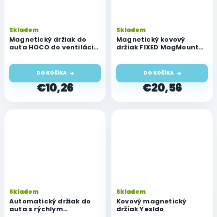
Skladem
Skladem
Magnetický držiak do
Magnetický kovový
auta HOCO do ventilácie
držiak FIXED MagMount
H56 čierny
Vent s podporou
MagSafe, čierny
DO KOŠÍKA
DO KOŠÍKA
€10,26
€20,56
Skladem
Skladem
Automatický držiak do
Kovový magnetický
auta s rýchlym
držiak YesIdo
bezdrôtovým nabíjaním