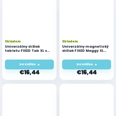
Skladem
Skladem
Univerzálny držiak
Univerzálny magnetický
tabletu FIXED Tab XL s
držiak FIXED Maggy XL
dlhou prísavkou na sklo
pre mobilný telefón s
alebo palubnú dosku pre
dlhou prísavkou na sklo
všetky tablety s
alebo palubnú dosku
DO KOŠÍKA
DO KOŠÍKA
uhlopriečkou 7-13 palcov
€16,44
€16,44