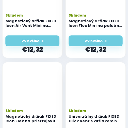
Skladem
Skladem
Magnetický držiak FIXED
Magnetický držiak FIXED
Icon Air Vent Mini na
Icon Flex Mini na palubnú
vetranie, čierny
dosku, čierny
DO KOŠÍKA
DO KOŠÍKA
€12,32
€12,32
Skladem
Skladem
Magnetický držiak FIXED
Univerzálny držiak FIXED
Icon Flex na prístrojovú
Click Vent s držiakom na
dosku so závesom, čierny
mriežku