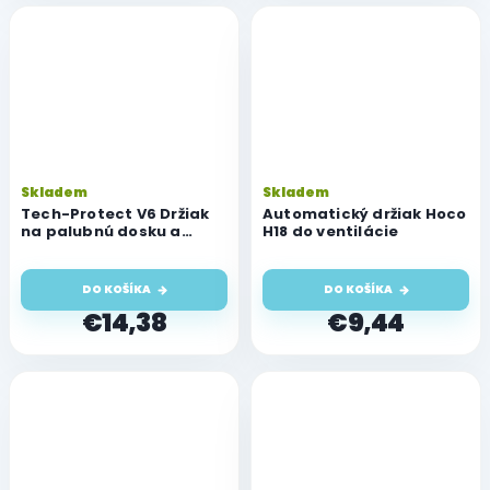
Skladem
Skladem
Tech-Protect V6 Držiak
Automatický držiak Hoco
na palubnú dosku a
H18 do ventilácie
ventiláciu auta, čierny
DO KOŠÍKA
DO KOŠÍKA
€14,38
€9,44