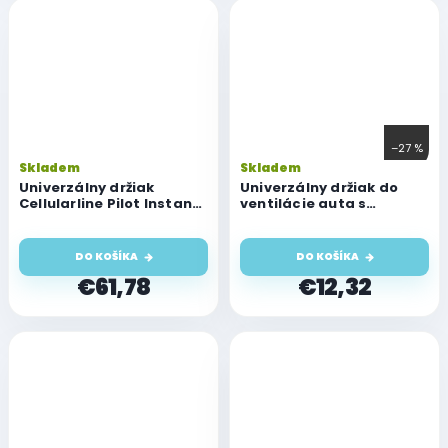
–27 %
Skladem
Skladem
Univerzálny držiak
Univerzálny držiak do
Cellularline Pilot Instant
ventilácie auta s
Wireless s funkciou
funkciou bezdrôtového
bezdrôtového nabíjania,
nabíjania Cellularline
čierny
Handy Roll, čierny
DO KOŠÍKA
DO KOŠÍKA
€61,78
€12,32