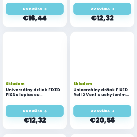
DO KOŠÍKA
DO KOŠÍKA
€16,44
€12,32
Skladem
Skladem
Univerzálny držiak FIXED
Univerzálny držiak FIXED
FIX3 s lepiacou
Roll 2 Vent s uchytením
prísavkou, pre väčšie
do mriežky ventilácie,
smartfóny so šírkou 6-9
čierny
cm
DO KOŠÍKA
DO KOŠÍKA
€12,32
€20,56