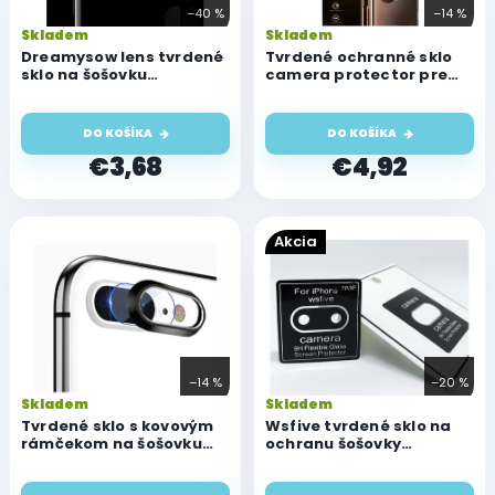
r
–40 %
–14 %
o
Skladem
Skladem
d
Dreamysow lens tvrdené
Tvrdené ochranné sklo
u
sklo na šošovku
camera protector pre
fotoaparátu iPhone 7
Apple iPhone 7 Plus/8
k
Plus/8 Plus
Plus
t
DO KOŠÍKA
DO KOŠÍKA
o
€3,68
€4,92
v
Akcia
–14 %
–20 %
Skladem
Skladem
Tvrdené sklo s kovovým
Wsfive tvrdené sklo na
rámčekom na šošovku
ochranu šošovky
fotoaparátu iPhone 7
fotoaparátu pre Apple
Plus/ 8 Plus metal rear
iPhone 7 Plus/8 Plus