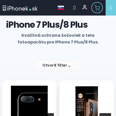
Prejsť
iPhone 7 Plus/8 Plus
na
obsah
Kvalitná ochrana šošoviek a tela
fotoaparátu pre iPhone 7 Plus/8 Plus.
Otvoriť filter
V
ý
p
i
s
p