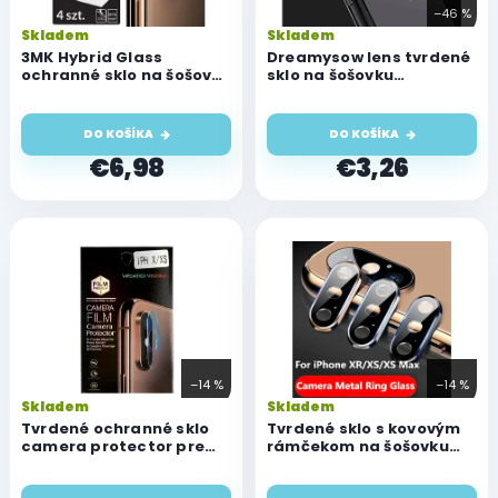
r
–46 %
o
Skladem
Skladem
d
3MK Hybrid Glass
Dreamysow lens tvrdené
u
ochranné sklo na šošovku
sklo na šošovku
pre Apple iPhone X/XS/XS
fotoaparátu iPhone
k
Max, (4 kusy)
X/XS/XS Max
t
DO KOŠÍKA
DO KOŠÍKA
o
€6,98
€3,26
v
–14 %
–14 %
Skladem
Skladem
Tvrdené ochranné sklo
Tvrdené sklo s kovovým
camera protector pre
rámčekom na šošovku
Apple iPhone X/XS/XS
fotoaparátu iPhone
MAX
X/XS/XS Max