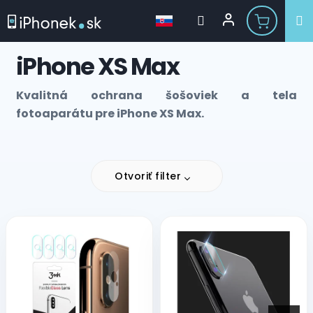
Prejsť
iPhone XS Max
na
obsah
Kvalitná ochrana šošoviek a tela
fotoaparátu pre iPhone XS Max.
Otvoriť filter
V
ý
p
i
s
p