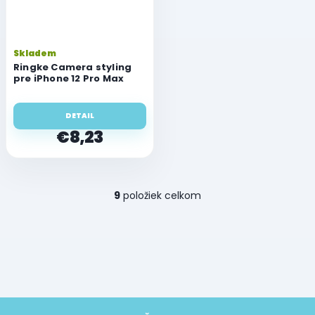
Skladem
Ringke Camera styling
pre iPhone 12 Pro Max
DETAIL
€8,23
O
9
položiek celkom
v
l
á
d
a
c
i
e
Z