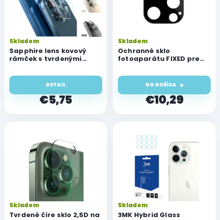
s
p
r
o
Skladem
Skladem
d
Sapphire lens kovový
Ochranné sklo
u
rámček s tvrdenými
fotoaparátu FIXED pre
sklami pre ochranu
Apple iPhone 12 Pro Max
k
fotoaparátu Apple
t
iPhone 12 Pro Max
DETAIL
DO KOŠÍKA
o
€5,75
€10,29
v
Skladem
Skladem
Tvrdené číre sklo 2,5D na
3MK Hybrid Glass