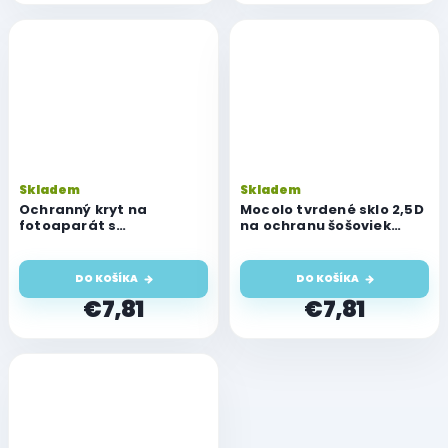
Skladem
Skladem
Ochranný kryt na
Mocolo tvrdené sklo 2,5D
fotoaparát s
na ochranu šošoviek
integrovaným tvrdeným
fotoaparátu pre iPhone
sklom pre Apple iPhone
12 Pro Max - číre
12 Pro a 12 Pro Max, farba
DO KOŠÍKA
DO KOŠÍKA
grafit
€7,81
€7,81