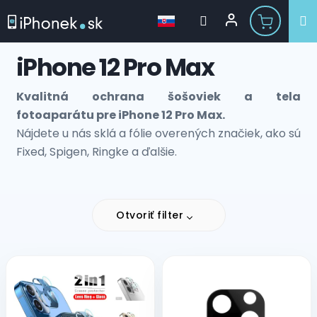
Prejsť
iPhone 12 Pro Max
na
obsah
Kvalitná ochrana šošoviek a tela
fotoaparátu pre iPhone 12 Pro Max.
Nájdete u nás sklá a fólie overených značiek, ako sú
Fixed, Spigen, Ringke a ďalšie.
Otvoriť filter
V
ý
p
i