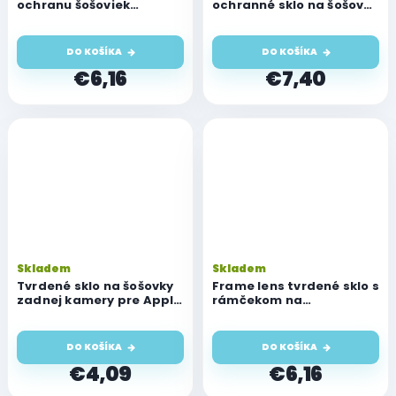
ochranu šošoviek
ochranné sklo na šošovku
fotoaparátu pre Apple
pre Apple iPhone 12 Pro
iPhone 12 Pro Max
Max, (4 sady)
DO KOŠÍKA
DO KOŠÍKA
€6,16
€7,40
Skladem
Skladem
Tvrdené sklo na šošovky
Frame lens tvrdené sklo s
zadnej kamery pre Apple
rámčekom na
iPhone 12 Pro a 12 Pro Max
fotoaparát Apple iPhone
12 Pro Max
DO KOŠÍKA
DO KOŠÍKA
€4,09
€6,16