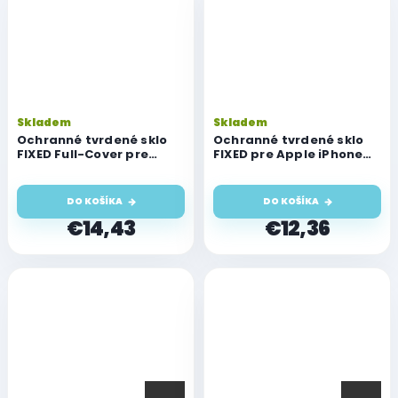
Skladem
Skladem
Ochranné tvrdené sklo
Ochranné tvrdené sklo
FIXED Full-Cover pre
FIXED pre Apple iPhone
Apple iPhone 12/12 Pro,
12/12 Pro, číre
priľnavé na celý displej,
čierne
DO KOŠÍKA
DO KOŠÍKA
€14,43
€12,36