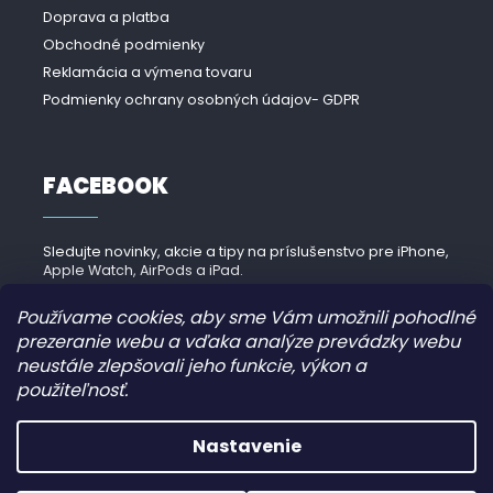
Doprava a platba
Obchodné podmienky
Reklamácia a výmena tovaru
Podmienky ochrany osobných údajov- GDPR
FACEBOOK
Sledujte novinky, akcie a tipy na príslušenstvo pre iPhone,
Apple Watch, AirPods a iPad.
Navštíviť Facebook →
Používame cookies, aby sme Vám umožnili pohodlné
prezeranie webu a vďaka analýze prevádzky webu
neustále zlepšovali jeho funkcie, výkon a
použiteľnosť.
Copyright 2026
iPhonek.sk
. Všetky práva vyhradené.
Nastavenie
Grafický návrh vytvořil a nakódoval
JirkaVyhnalek.cz