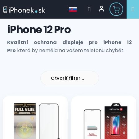
Prejsť
iPhone 12 Pro
na
obsah
Kvalitní ochrana displeje pro iPhone 12
Pro
která by neměla na vašem telefonu chybět.
Otvoriť filter
V
ý
p
i
s
p