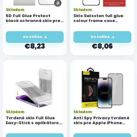
r
o
Skladem
Skladem
d
5D Full Glue Protect
Sklo Swissten full glue
u
black ochranné sklo pre
colour frame case
iPhone 12/12 Pro
friendly pre Apple iPhone
k
12/12 Pro
t
DO KOŠÍKA
DO KOŠÍKA
o
€8,23
€8,06
v
Skladem
Skladem
Tvrdené sklo Full Glue
Anti Spy Privacy tvrdené
Easy-Stick s aplikátorom
sklo pre Apple iPhone
pre Apple iPhone 12/12
12/12 Pro
Pro