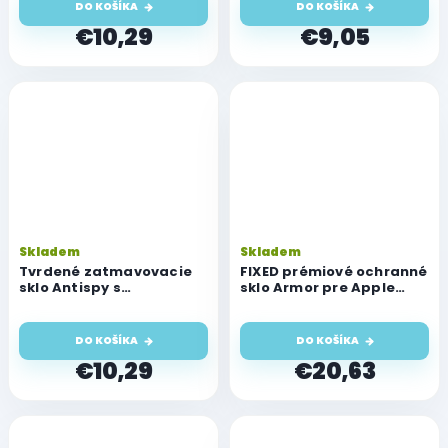
DO KOŠÍKA
DO KOŠÍKA
€10,29
€9,05
Skladem
Skladem
Tvrdené zatmavovacie
FIXED prémiové ochranné
sklo Antispy s
sklo Armor pre Apple
automatickou
iPhone 12/12 Pro, s
inštaláciou pre Apple
aplikátorom, čierna
iPhone 12/12 Pro
DO KOŠÍKA
DO KOŠÍKA
€10,29
€20,63