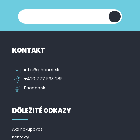
t
y
shope.
i
v
ý
e
p
i
s
u
KONTAKT
info
@
iphonek.sk
+420 777 533 285
Facebook
DÔLEŽITÉ ODKAZY
Ako nakupovať
Kontakty