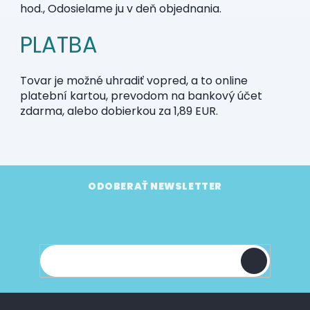
hod., Odosielame ju v deň objednania.
PLATBA
Tovar je možné uhradiť vopred, a to online
platební kartou, prevodom na bankový účet
zdarma, alebo dobierkou za 1,89 EUR.
Z
á
ODOBERAŤ NEWSLETTER
p
Vložte svoj e-mail a my Vám budeme zasielať
ä
informácie o nových produktoch na našom e-
t
shope.
i
e