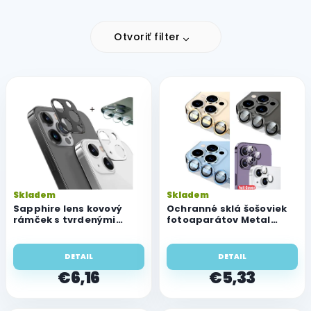
Otvoriť filter
V
ý
p
i
s
p
r
o
Skladem
Skladem
d
Sapphire lens kovový
Ochranné sklá šošoviek
u
rámček s tvrdenými
fotoaparátov Metal
sklami pre ochranu
glass pre Apple iPhone 14
k
fotoaparátu Apple
Pro/14 Pro Max
t
iPhone 14 Pro a 14 Pro
DETAIL
DETAIL
o
Max
€6,16
€5,33
v