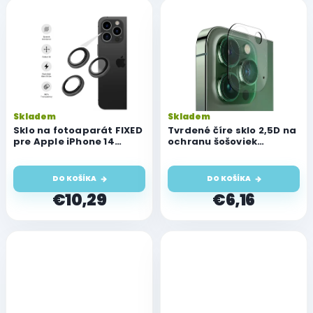
Skladem
Skladem
Sklo na fotoaparát FIXED
Tvrdené číre sklo 2,5D na
pre Apple iPhone 14
ochranu šošoviek
Pro/14 Pro Max, vesmírne
fotoaparátu pre Apple
šedé
iPhone 14 Pro/14 Pro Max
DO KOŠÍKA
DO KOŠÍKA
€10,29
€6,16