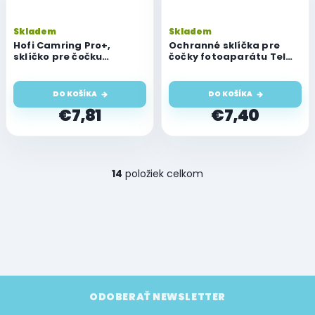
Skladem
Skladem
Hofi Camring Pro+,
Ochranné sklíčka pre
sklíčko pre čočku
čočky fotoaparátu Tel
fotoaparátu, iPhone 14
Protect 3D s
Pro/14 Pro Max, čierne
aplikátorom, iPhone 14
Pro/14 Pro Max, čierna
DO KOŠÍKA
DO KOŠÍKA
€7,81
€7,40
O
14
položiek celkom
v
l
á
d
a
c
i
e
Z
p
á
ODOBERAŤ NEWSLETTER
r
p