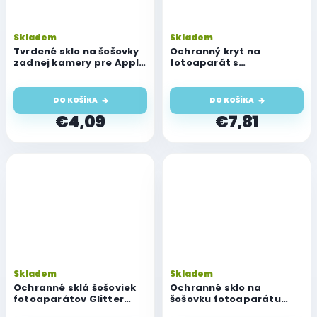
Skladem
Skladem
Tvrdené sklo na šošovky
Ochranný kryt na
zadnej kamery pre Apple
fotoaparát s
iPhone 14 Pro a 14 Pro
integrovaným tvrdeným
Max
sklom pre Apple iPhone
14 Pro a 14 Pro Max, farba
DO KOŠÍKA
DO KOŠÍKA
grafit
€4,09
€7,81
Skladem
Skladem
Ochranné sklá šošoviek
Ochranné sklo na
fotoaparátov Glitter
šošovku fotoaparátu
glass pre Apple iPhone 14
Hofi Fullcam Pro+ pre