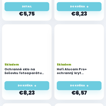
Pro/14 Pro Max
iPhone 14 Pro/14 Pro Max,
Deep Purple
DETAIL
DO KOŠÍKA
€5,75
€8,23
Skladem
Skladem
Ochranné sklo na
Hofi Alucam Pro+
šošovku fotoaparátu
ochranný kryt
Hofi Fullcam Pro+ pre
fotoaparátu pre Apple
iPhone 14 Pro/14 Pro Max,
iPhone 14 Pro a 14 Pro
Gold
Max, čierny
DO KOŠÍKA
DO KOŠÍKA
€8,23
€6,57