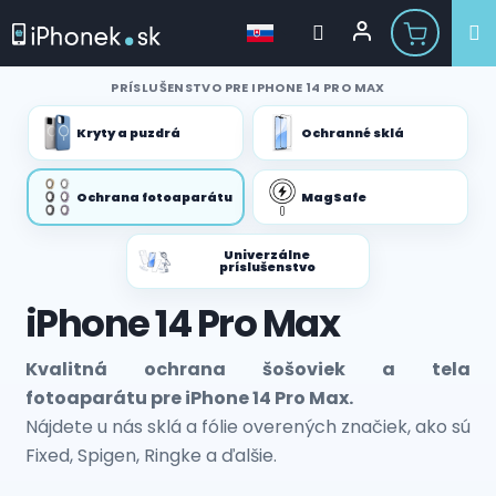
Prejsť
PRÍSLUŠENSTVO PRE IPHONE 14 PRO MAX
na
obsah
Kryty a puzdrá
Ochranné sklá
Ochrana fotoaparátu
MagSafe
Univerzálne
príslušenstvo
iPhone 14 Pro Max
Kvalitná ochrana šošoviek a tela
fotoaparátu pre iPhone 14 Pro Max.
Nájdete u nás sklá a fólie overených značiek, ako sú
Fixed, Spigen, Ringke a ďalšie.