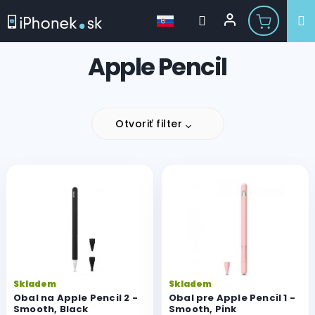
Prejsť
Apple Pencil
na
obsah
Otvoriť filter
V
ý
p
i
s
p
r
o
Skladem
Skladem
d
Obal na Apple Pencil 2 -
Obal pre Apple Pencil 1 -
u
Smooth, Black
Smooth, Pink