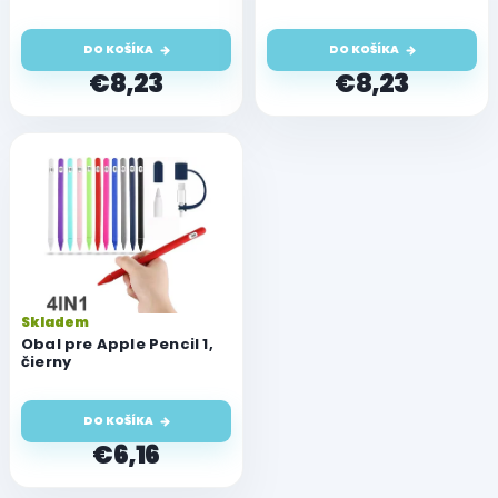
k
t
DO KOŠÍKA
DO KOŠÍKA
o
€8,23
€8,23
v
Skladem
Obal pre Apple Pencil 1,
čierny
DO KOŠÍKA
€6,16