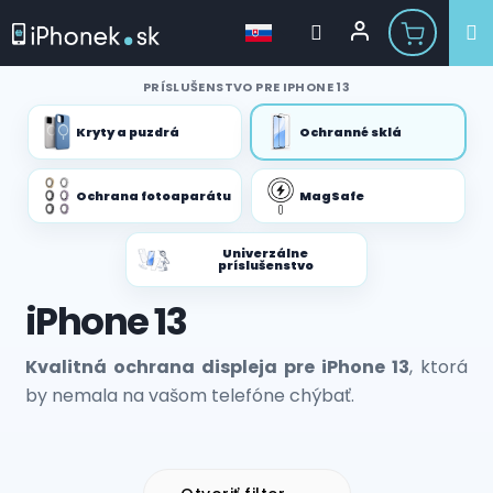
Prejsť
PRÍSLUŠENSTVO PRE IPHONE 13
na
obsah
Kryty a puzdrá
Ochranné sklá
Ochrana fotoaparátu
MagSafe
Univerzálne
príslušenstvo
iPhone 13
Kvalitná ochrana displeja pre iPhone 13
, ktorá
by nemala na vašom telefóne chýbať.