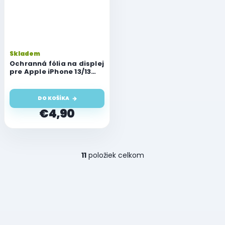
Skladem
Ochranná fólia na displej
pre Apple iPhone 13/13
Pro
DO KOŠÍKA
€4,90
O
11
položiek celkom
v
l
á
d
a
c
i