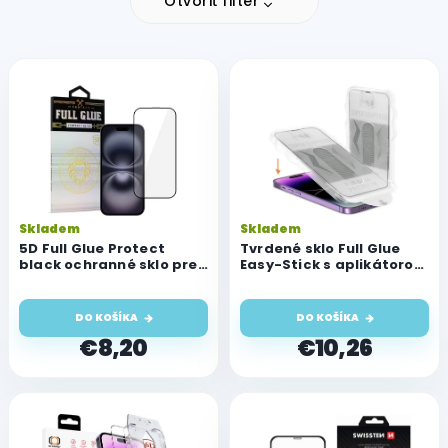
Otvoriť filter
V
ý
p
i
s
p
r
o
Skladem
Skladem
d
5D Full Glue Protect
Tvrdené sklo Full Glue
u
black ochranné sklo pre
Easy-Stick s aplikátorom
iPhone 13/13 Pro/14/16e
pre Apple iPhone 13/13
k
Pro/14/16e
t
DO KOŠÍKA
DO KOŠÍKA
o
€8,20
€10,26
v