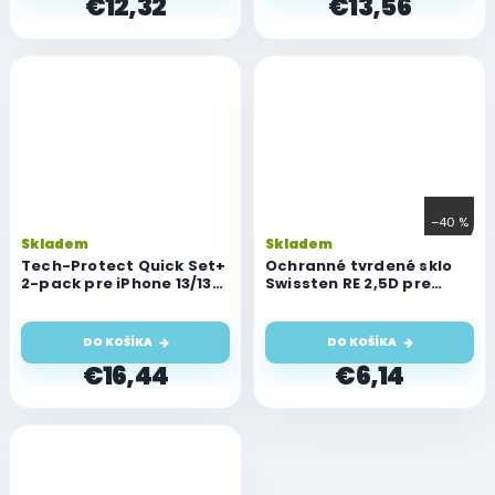
€12,32
€13,56
–40 %
Skladem
Skladem
Tech-Protect Quick Set+
Ochranné tvrdené sklo
2-pack pre iPhone 13/13
Swissten RE 2,5D pre
Pro/14/16e - Privacy
Apple iPhone 13/13 Pro
DO KOŠÍKA
DO KOŠÍKA
€16,44
€6,14