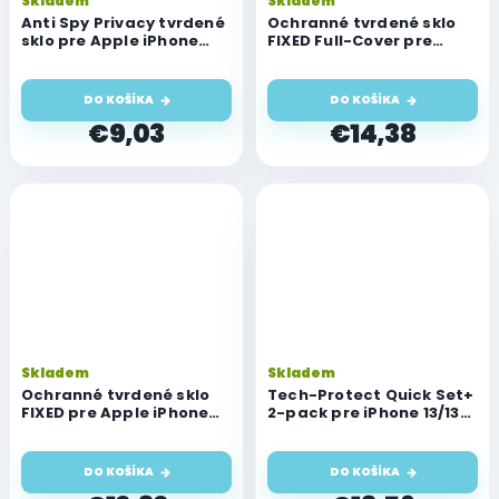
Skladem
Skladem
Anti Spy Privacy tvrdené
Ochranné tvrdené sklo
sklo pre Apple iPhone
FIXED Full-Cover pre
13/13 Pro/14/16e
Apple iPhone
13/13Pro/14/16e, lepenie
cez celý displej, čierne
DO KOŠÍKA
DO KOŠÍKA
€9,03
€14,38
Skladem
Skladem
Ochranné tvrdené sklo
Tech-Protect Quick Set+
FIXED pre Apple iPhone
2-pack pre iPhone 13/13
13/13 Pro/14/16e, číre
Pro/14/16e
DO KOŠÍKA
DO KOŠÍKA