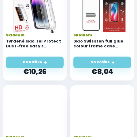
Skladem
Skladem
Tvrdené sklo Tel Protect
Sklo Swissten full glue
Dust-free easy s
colour frame case
aplikátorom pre Apple
friendly pre Apple iPhone
iPhone 13/13 Pro/14/16e
13/13 Pro
DO KOŠÍKA
DO KOŠÍKA
€10,26
€8,04