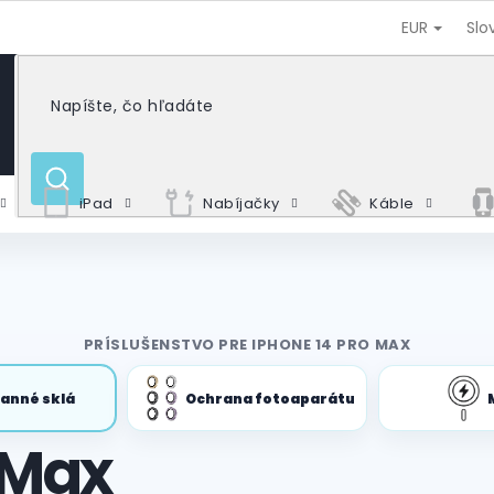
EUR
Slo
HĽADAŤ
iPad
Nabíjačky
Káble
PRÍSLUŠENSTVO PRE IPHONE 14 PRO MAX
anné sklá
Ochrana fotoaparátu
 Max