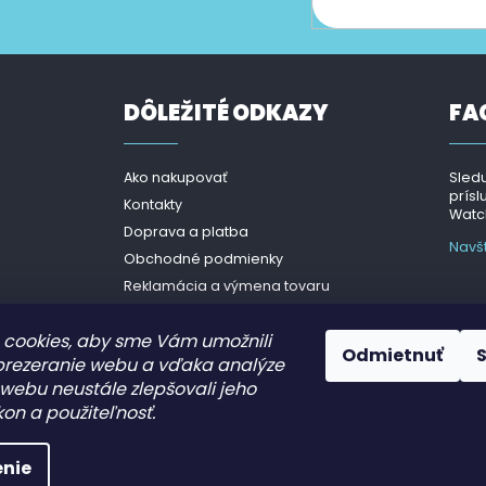
cie o nových produktoch na našom e-shope.
DÔLEŽITÉ ODKAZY
FA
Ako nakupovať
Sledu
prísl
Kontakty
Watch
Doprava a platba
Navš
Obchodné podmienky
Reklamácia a výmena tovaru
Podmienky ochrany osobných
údajov- GDPR
cookies, aby sme Vám umožnili
Odmietnuť
prezeranie webu a vďaka analýze
webu neustále zlepšovali jeho
kon a použiteľnosť.
nie