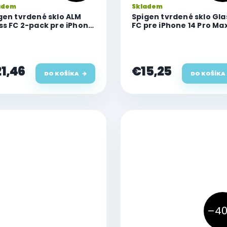
adem
Skladem
gen tvrdené sklo ALM
Spigen tvrdené sklo Gla
ss FC 2-pack pre iPhone
FC pre iPhone 14 Pro Ma
Pro Max
1,46
€15,25
DO KOŠÍKA
DO KOŠÍKA
–40