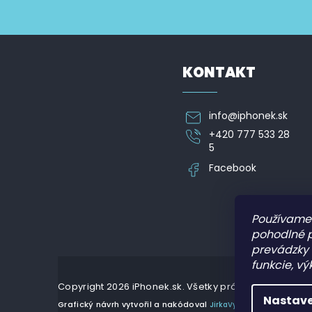
v
p
Vložte svoj e-mail a my Vám budeme zasielať informá
k
ä
y
t
v
i
ý
e
p
KONTAKT
i
s
u
info
@
iphonek.sk
+420 777 533 28
5
Facebook
Používame 
pohodlné 
prevádzky 
funkcie, vý
Copyright 2026
iPhonek.sk
. Všetky práva vyhradené.
Nastave
Grafický návrh vytvořil a nakódoval
JirkaVyhnalek.cz