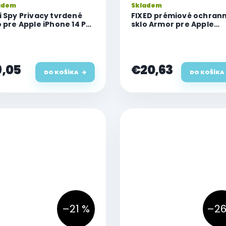
adem
Skladem
i Spy Privacy tvrdené
FIXED prémiové ochran
o pre Apple iPhone 14 Pro
sklo Armor pre Apple
x
iPhone 14 Pro Max, s
aplikátorom, čierna
,05
€20,63
DO KOŠÍKA
DO KOŠÍKA
–21 %
–26