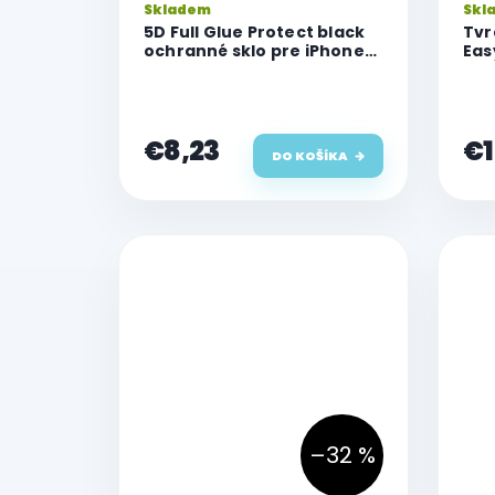
Skladem
Skl
t
5D Full Glue Protect black
Tvr
o
ochranné sklo pre iPhone
Eas
v
14 Pro Max
pre
€8,23
€1
DO KOŠÍKA
–32 %