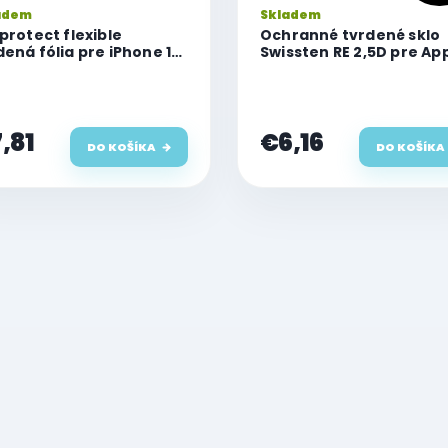
adem
Skladem
 protect flexible
Ochranné tvrdené sklo
dená fólia pre iPhone 14
Swissten RE 2,5D pre Ap
 Max
iPhone 14 Pro Max
,81
€6,16
DO KOŠÍKA
DO KOŠÍKA