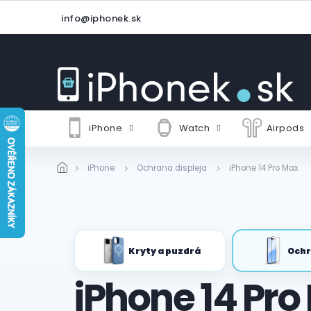
Prejsť
info@iphonek.sk
na
obsah
iPhone
Watch
Airpods
iPhone
Ochrana displeja
iPhone 14 Pro Max
Kryty a puzdrá
Ochr
iPhone 14 Pro