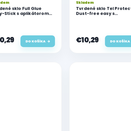
adem
Skladem
dené sklo Full Glue
Tvrdené sklo Tel Protec
y-Stick s aplikátorom
Dust-free easy s
 Apple iPhone 14 Pro Max
aplikátorom pre Apple
iPhone 14 Pro Max
0,29
€10,29
DO KOŠÍKA
DO KOŠÍKA