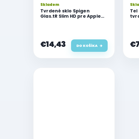
Skladem
Skl
Tvrdené sklo Spigen
Tel
Glas.tR Slim HD pre Apple
tvr
iPhone 14 Pro Max
Pro
€14,43
€7
DO KOŠÍKA