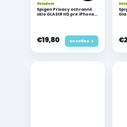
Skladem
Skl
Spigen Privacy ochranné
Spi
sklo GLAStR HD pre iPhone
Gla
14 Pro Max
14 
€19,80
€2
DO KOŠÍKA