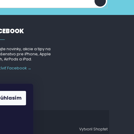
CEBOOK
jte novinky, akcie a tipy na
ušenstvo pre iPhone, Apple
, AirPods a iPad.
tíviť Facebook →
Súhlasím
Vytvoril Shoptet