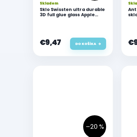
Skladem
Skl
Sklo Swissten ultra durable
Ant
3D full glue glass Apple
skl
iPhone 14 Pro Max
Ma
€9,47
€9
DO KOŠÍKA
–20 %