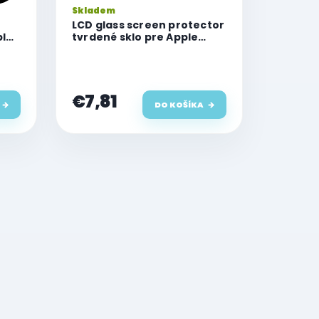
Skladem
LCD glass screen protector
ple
tvrdené sklo pre Apple
iPhone 14 Pro Max
€7,81
DO KOŠÍKA