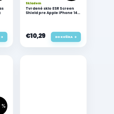
Skladem
ss
Tvrdené sklo ESR Screen
x
Shield pre Apple iPhone 14
Pro Max, Clear
€10,29
DO KOŠÍKA
 %