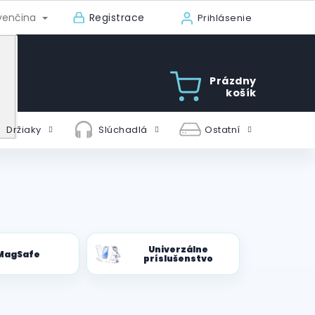
Registrace
venčina
Prihlásenie
Prázdny
košík
Držiaky
Slúchadlá
Ostatní
Univerzálne
MagSafe
príslušenstvo