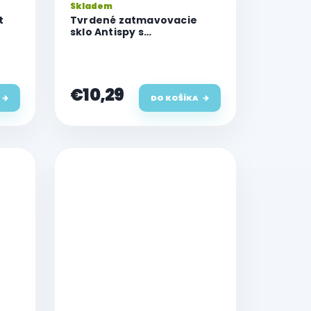
Skladem
t
Tvrdené zatmavovacie
sklo Antispy s
automatickou inštaláciou
pre Apple iPhone 14 Pro Max
€10,29
DO KOŠÍKA