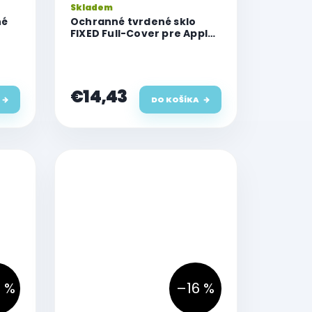
Skladem
né
Ochranné tvrdené sklo
FIXED Full-Cover pre Apple
iPhone 14 Pro Max, priľnavé
na celý displej, čierne
€14,43
DO KOŠÍKA
 %
–16 %