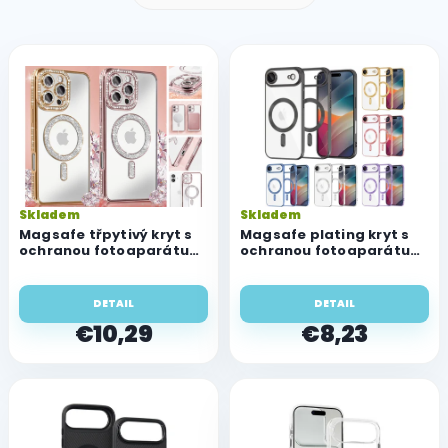
V
ý
p
i
s
p
r
o
Skladem
Skladem
d
Magsafe třpytivý kryt s
Magsafe plating kryt s
u
ochranou fotoaparátu
ochranou fotoaparátu
pre Apple iPhone Air
pre Apple iPhone Air
k
t
DETAIL
DETAIL
o
€10,29
€8,23
v