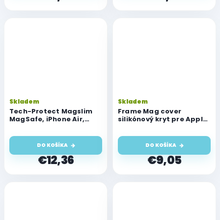
Skladem
Skladem
Tech-Protect Magslim
Frame Mag cover
MagSafe, iPhone Air,
silikónový kryt pre Apple
matte white
iPhone 17 Air, čierny
DO KOŠÍKA
DO KOŠÍKA
€12,36
€9,05