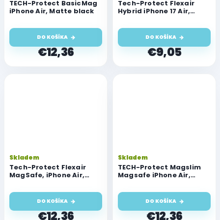
TECH-Protect BasicMag
Tech-Protect Flexair
iPhone Air, Matte black
Hybrid iPhone 17 Air,
priehľadný
DO KOŠÍKA
DO KOŠÍKA
€12,36
€9,05
Skladem
Skladem
Tech-Protect Flexair
TECH-Protect Magslim
MagSafe, iPhone Air,
Magsafe iPhone Air,
glitter
Matte black
DO KOŠÍKA
DO KOŠÍKA
€12,36
€12,36