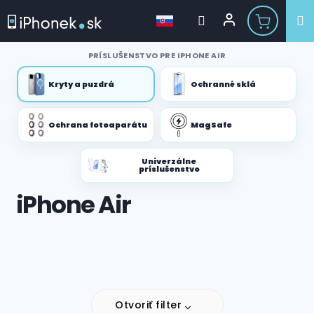
Prejsť
PRÍSLUŠENSTVO PRE IPHONE AIR
na
obsah
Kryty a puzdrá
Ochranné sklá
Ochrana fotoaparátu
MagSafe
Univerzálne
príslušenstvo
iPhone Air
Otvoriť filter