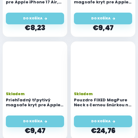
pre Apple iPhone 17 Air,
magsafe kryt pre Apple
svetlo modrý
iPhone Air, čierny
DO KOŠÍKA
DO KOŠÍKA
€8,23
€9,47
Skladem
Skladem
Priehľadný třpytivý
Pouzdro FIXED MagPure
magsafe kryt pre Apple
Neck s černou šnúrkou na
iPhone Air, ružový
krk pre Apple iPhone 17
Air
DO KOŠÍKA
DO KOŠÍKA
€9,47
€24,76