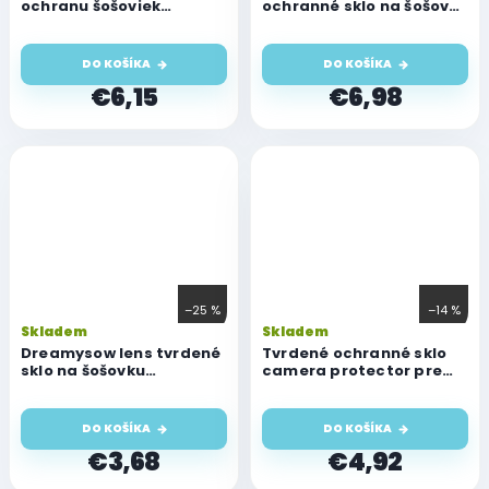
ochranu šošoviek
ochranné sklo na šošovku
fotoaparátu pre Apple
pre Apple iPhone 11 Pro/11
iPhone 11 Pro/11 Pro Max
Pro Max, (4 sady)
DO KOŠÍKA
DO KOŠÍKA
€6,15
€6,98
–25 %
–14 %
Skladem
Skladem
Dreamysow lens tvrdené
Tvrdené ochranné sklo
sklo na šošovku
camera protector pre
fotoaparátu iPhone 11
Apple iPhone 11 Pro Max
Pro/11 Pro Max
DO KOŠÍKA
DO KOŠÍKA
€3,68
€4,92