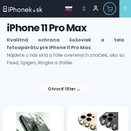
Prejsť
iPhone 11 Pro Max
na
obsah
Kvalitná ochrana šošoviek a tela
fotoaparátu pre iPhone 11 Pro Max.
Nájdete u nás sklá a fólie overených značiek, ako sú
Fixed, Spigen, Ringke a ďalšie.
Otvoriť filter
V
ý
p
i