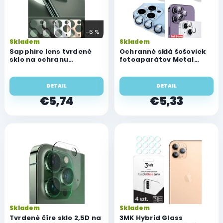
s
p
r
–6 %
o
Skladem
Skladem
d
Sapphire lens tvrdené
Ochranné sklá šošoviek
u
sklo na ochranu
fotoaparátov Metal
fotoaparátu Apple
glass pre Apple iPhone 11
k
iPhone 11 Pro/11 Pro Max
Pro/11 Pro Max
t
DETAIL
DETAIL
o
€5,74
€5,33
v
Skladem
Skladem
Tvrdené číre sklo 2,5D na
3MK Hybrid Glass