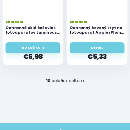
Skladem
Skladem
Ochranné sklá šošoviek
Ochranný kovový kryt na
fotoaparátov Luminous
fotoaparát Apple iPhone
glass pre Apple iPhone 11
11 Pro/Pro Max
Pro/11 Pro Max, zelená
DO KOŠÍKA
DETAIL
€6,98
€5,33
O
10
položiek celkom
v
l
á
d
a
c
i
e
Z