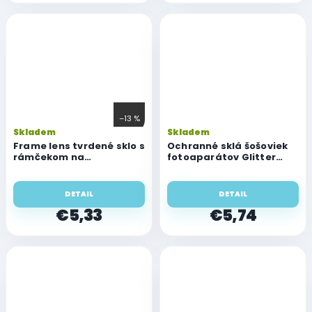
–13 %
Skladem
Skladem
Frame lens tvrdené sklo s
Ochranné sklá šošoviek
rámčekom na
fotoaparátov Glitter
fotoaparát Apple iPhone
glass pre Apple iPhone 11
11 Pro/11 Pro Max
Pro/11 Pro Max
DETAIL
DETAIL
€5,33
€5,74