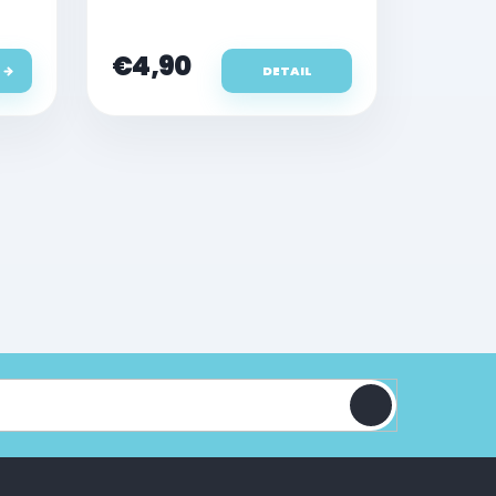
X/XS/XS Max
€4,90
DETAIL