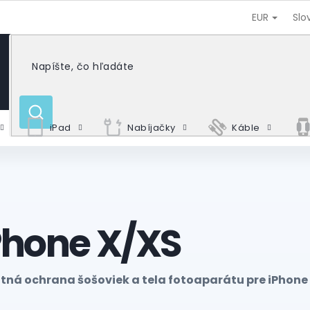
EUR
Slo
HĽADAŤ
iPad
Nabíjačky
Káble
Phone X/XS
itná ochrana šošoviek a tela fotoaparátu pre iPhone 