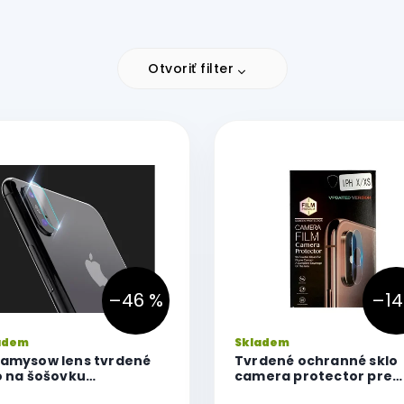
Otvoriť filter
–46 %
–14
adem
Skladem
amysow lens tvrdené
Tvrdené ochranné sklo
o na šošovku
camera protector pre
oaparátu iPhone
Apple iPhone X/XS/XS M