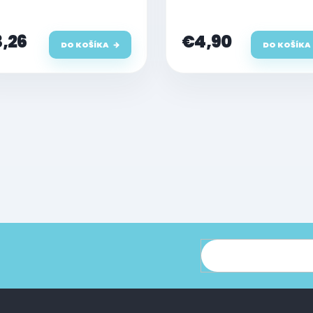
S/XS Max
,26
€4,90
DO KOŠÍKA
DO KOŠÍKA
cie o nových produktoch na našom e-shope.