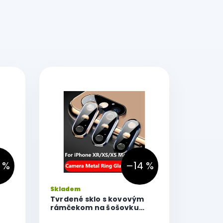
 %
–14 %
Skladem
Tvrdené sklo s kovovým
rámčekom na šošovku
AX
fotoaparátu iPhone