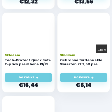
€12,32
€13,56
–40 %
Skladem
Skladem
Tech-Protect Quick Set+
Ochranné tvrdené sklo
2-pack pre iPhone 13/13
Swissten RE 2,5D pre
Pro/14/16e - Privacy
Apple iPhone 13/13 Pro
DO KOŠÍKA
DO KOŠÍKA
€16,44
€6,14