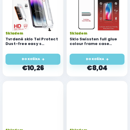
Skladem
Skladem
Tvrdené sklo Tel Protect
Sklo Swissten full glue
Dust-free easy s
colour frame case
aplikátorom pre Apple
friendly pre Apple iPhone
iPhone 13/13 Pro/14/16e
13/13 Pro
DO KOŠÍKA
DO KOŠÍKA
€10,26
€8,04