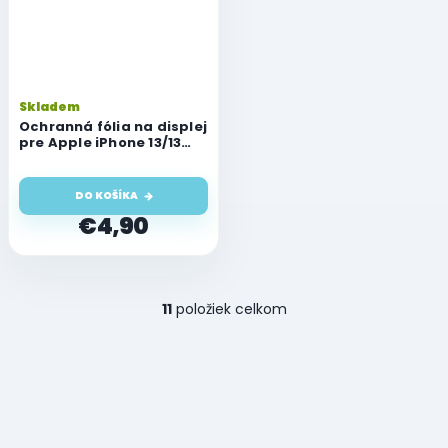
Skladem
Ochranná fólia na displej
pre Apple iPhone 13/13
Pro
DO KOŠÍKA
€4,90
O
11
položiek celkom
v
l
á
d
a
c
i