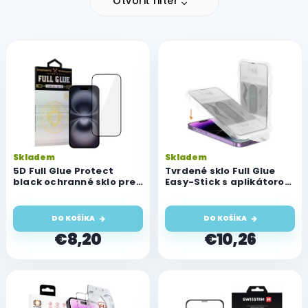
Otvoriť filter
V
ý
p
i
s
p
r
o
Skladem
Skladem
d
5D Full Glue Protect
Tvrdené sklo Full Glue
u
black ochranné sklo pre
Easy-Stick s aplikátorom
iPhone 13/13 Pro/14/16e
pre Apple iPhone 13/13
k
Pro/14/16e
t
DO KOŠÍKA
DO KOŠÍKA
o
€8,20
€10,26
v