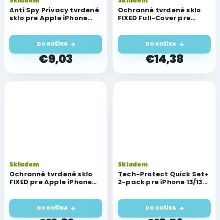
Skladem
Skladem
Anti Spy Privacy tvrdené
Ochranné tvrdené sklo
sklo pre Apple iPhone
FIXED Full-Cover pre
13/13 Pro/14/16e
Apple iPhone
13/13Pro/14/16e, lepenie
cez celý displej, čierne
DO KOŠÍKA
DO KOŠÍKA
€9,03
€14,38
Skladem
Skladem
Ochranné tvrdené sklo
Tech-Protect Quick Set+
FIXED pre Apple iPhone
2-pack pre iPhone 13/13
13/13 Pro/14/16e, číre
Pro/14/16e
DO KOŠÍKA
DO KOŠÍKA