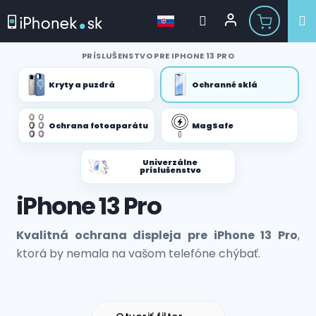
Prejsť
PRÍSLUŠENSTVO PRE IPHONE 13 PRO
na
obsah
Kryty a puzdrá
Ochranné sklá
Ochrana fotoaparátu
MagSafe
Univerzálne
príslušenstvo
iPhone 13 Pro
Kvalitná ochrana displeja pre iPhone 13 Pro
,
ktorá by nemala na vašom telefóne chýbať.