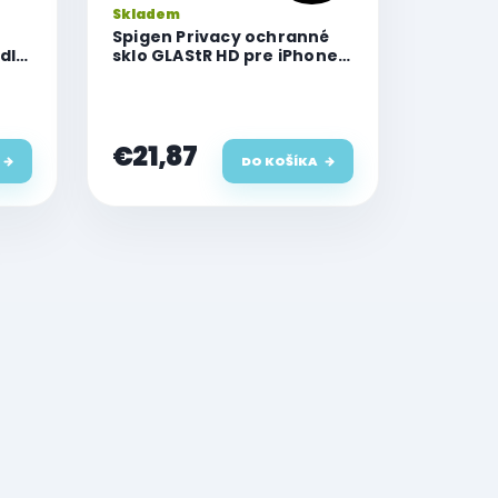
Skladem
Spigen Privacy ochranné
dly
sklo GLAStR HD pre iPhone
15 Plus
€21,87
DO KOŠÍKA