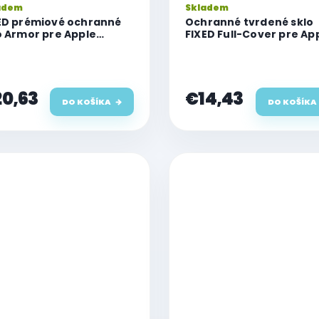
adem
Skladem
ED prémiové ochranné
Ochranné tvrdené sklo
o Armor pre Apple
FIXED Full-Cover pre Ap
ne 15 Plus, s
iPhone 15 Plus, priľnavé
ikátorom, čierna
celý displej, čierne
0,63
€14,43
DO KOŠÍKA
DO KOŠÍKA