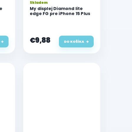
Skladem
le
My displej Diamond lite
edge FG pre iPhone 15 Plus
€9,88
DO KOŠÍKA