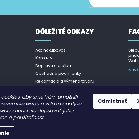
cie o nových produktoch na našom e-shope.
DÔLEŽITÉ ODKAZY
FA
Ako nakupovať
Sledu
prísl
Kontakty
Watch
Doprava a platba
Navš
Obchodné podmienky
Reklamácia a výmena tovaru
Podmienky ochrany osobných
údajov- GDPR
cookies, aby sme Vám umožnili
Odmietnuť
prezeranie webu a vďaka analýze
webu neustále zlepšovali jeho
kon a použiteľnosť.
nie