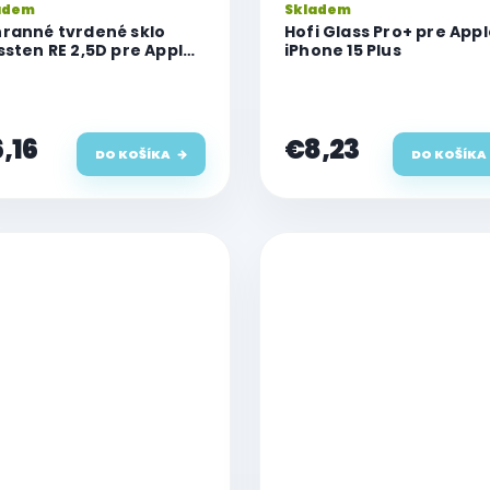
adem
Skladem
ranné tvrdené sklo
Hofi Glass Pro+ pre App
ssten RE 2,5D pre Apple
iPhone 15 Plus
one 15 Plus
,16
€8,23
DO KOŠÍKA
DO KOŠÍKA