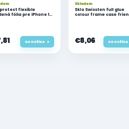
adem
Skladem
 protect flexible
Sklo Swissten full glue
dená fólia pre iPhone 15
colour frame case frien
s/15 Pro Max
pre Apple iPhone 15 Plus
,81
€8,06
DO KOŠÍKA
DO KOŠÍKA