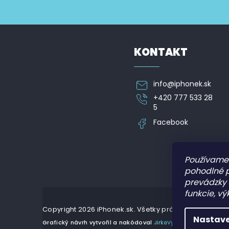
v
p
Vložte svoj e-mail a my Vám budeme zasielať informá
k
ä
y
t
v
i
ý
e
p
KONTAKT
i
s
u
info
@
iphonek.sk
+420 777 533 28
5
Facebook
Používame 
pohodlné 
prevádzky 
funkcie, vý
Copyright 2026
iPhonek.sk
. Všetky práva vyhradené.
Nastave
Grafický návrh vytvořil a nakódoval
JirkaVyhnalek.cz