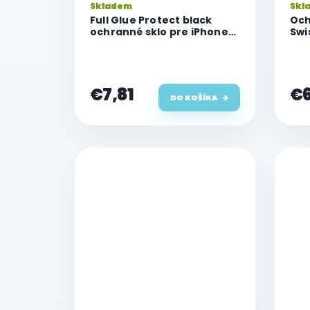
Skladem
Skl
t
Full Glue Protect black
Och
o
ochranné sklo pre iPhone
Swi
v
15 Plus
iPh
€7,81
€6
DO KOŠÍKA