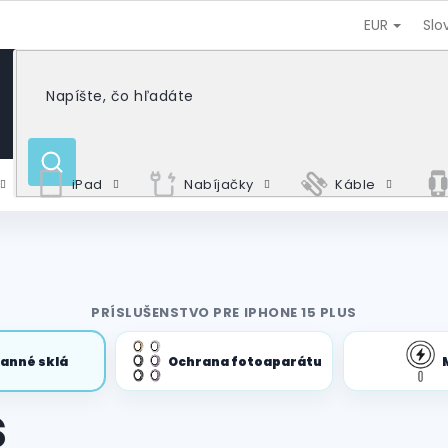
EUR
Slo
HĽADAŤ
iPad
Nabíjačky
Káble
PRÍSLUŠENSTVO PRE IPHONE 15 PLUS
anné sklá
Ochrana fotoaparátu
s