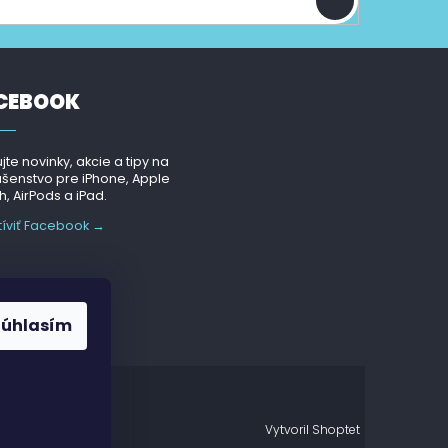
CEBOOK
jte novinky, akcie a tipy na
ušenstvo pre iPhone, Apple
, AirPods a iPad.
tíviť Facebook →
Súhlasím
Vytvoril Shoptet