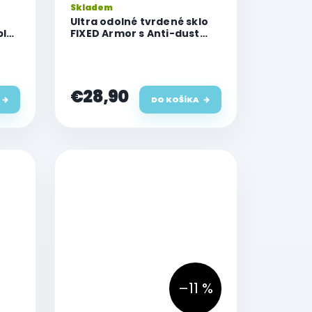
Skladem
Ultra odolné tvrdené sklo
ple
FIXED Armor s Anti-dust
 na
aplikátorom a AR vrstvou
pre Apple iPhone 15
Plus/iPhone16 Plus, čierne
€28,90
DO KOŠÍKA
–11 %