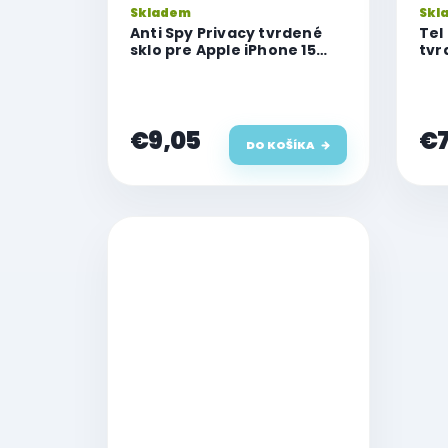
Skladem
Skl
Anti Spy Privacy tvrdené
Tel
sklo pre Apple iPhone 15
tvr
Plus
Plu
€9,05
€7
DO KOŠÍKA