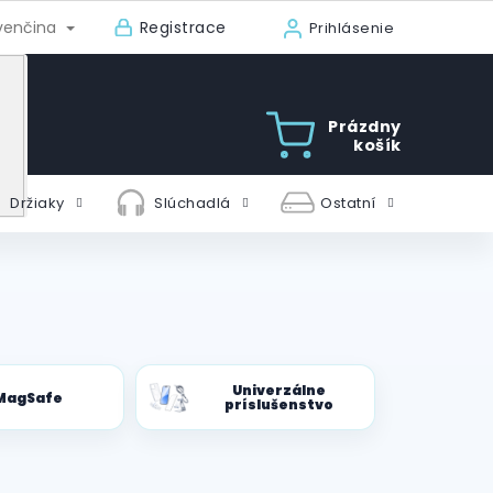
Registrace
venčina
Prihlásenie
Prázdny
košík
Držiaky
Slúchadlá
Ostatní
Univerzálne
MagSafe
príslušenstvo