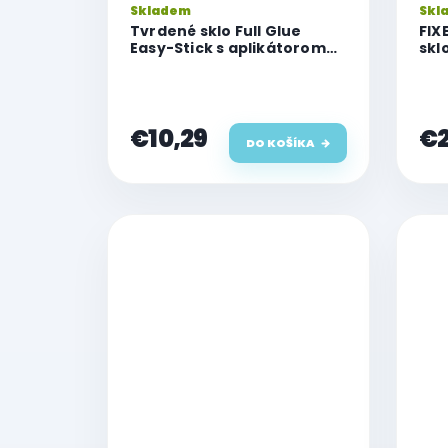
Skladem
Skl
Tvrdené sklo Full Glue
FIX
Easy-Stick s aplikátorom
skl
pre Apple iPhone 15 Plus
iPho
apl
€10,29
€2
DO KOŠÍKA