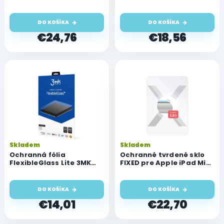
(2021) so stojanom,
k
podpora Sleep and
t
Wake, čierne
DO KOŠÍKA
DO KOŠÍKA
o
€24,76
€18,56
v
Skladem
Skladem
Ochranná fólia
Ochranné tvrdené sklo
FlexibleGlass Lite 3MK
FIXED pre Apple iPad Mini
pre iPad Mini 6
(2021), číre
DO KOŠÍKA
DO KOŠÍKA
€14,01
€22,70