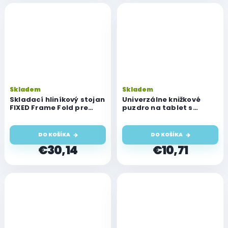
Skladem
Skladem
Skladací hliníkový stojan
Univerzálne knižkové
FIXED Frame Fold pre
puzdro na tablet s
notebooky a tablety,
uhlopriečkou 7-8",
strieborný
Jednorožec
DO KOŠÍKA
DO KOŠÍKA
€30,14
€10,71