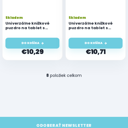
Skladem
Skladem
Univerzálne knižkové
Univerzálne knižkové
puzdro na tablet s
puzdro na tablet s
uhlopriečkou 7-8",
uhlopriečkou 9-10",
Šteniatko
Londýn
DO KOŠÍKA
DO KOŠÍKA
€10,29
€10,71
O
8
položiek celkom
v
l
á
d
a
c
i
e
Z
p
á
ODOBERAŤ NEWSLETTER