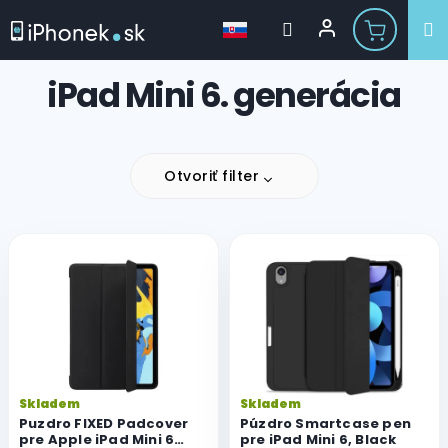
Prejsť
iPad Mini 6. generácia
na
obsah
Otvoriť filter
V
ý
p
i
s
p
r
o
Skladem
Skladem
d
Puzdro FIXED Padcover
Púzdro Smartcase pen
u
pre Apple iPad Mini 6
pre iPad Mini 6, Black