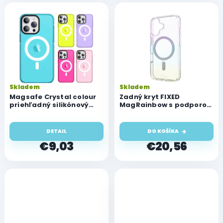
Skladem
Skladem
Magsafe Crystal colour
Zadný kryt FIXED
priehľadný silikónový
MagRainbow s podporou
kryt pre Apple iPhone 16
MagSafe pre Apple
iPhone 16, dúhový
DETAIL
DO KOŠÍKA
€9,03
€20,56