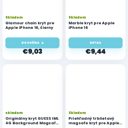
Skladem
Skladem
Glamour chain kryt pre
Marble kryt pre Apple
Apple iPhone 16, čierny
iPhone 16
DO KOŠÍKA
DETAIL
€9,03
€9,44
skladem
Skladem
Originálny kryt GUESS IML
Priehľadný trblietavý
4G Background Magsafe
magsafe kryt pre Apple
pre Apple iPhone 16,
iPhone 16