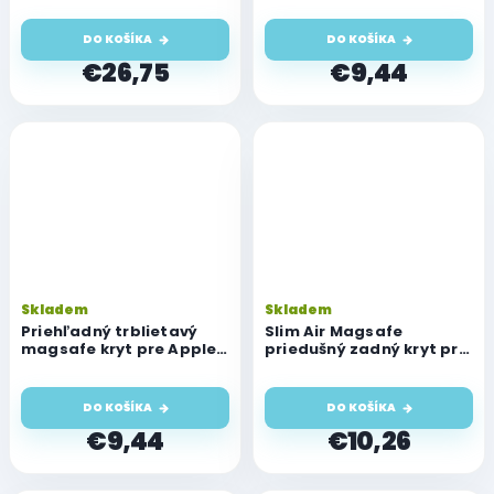
hnedá
DO KOŠÍKA
DO KOŠÍKA
€26,75
€9,44
Skladem
Skladem
Priehľadný trblietavý
Slim Air Magsafe
magsafe kryt pre Apple
priedušný zadný kryt pre
iPhone 16, čierny
Apple iPhone 16, ružový
DO KOŠÍKA
DO KOŠÍKA
€9,44
€10,26