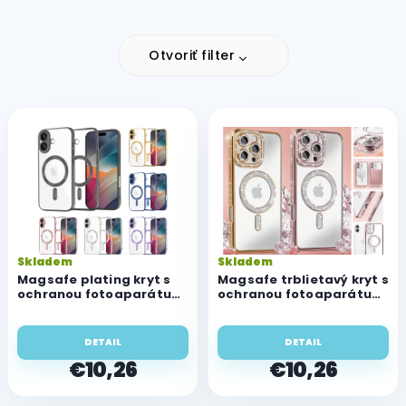
Otvoriť filter
V
ý
p
i
s
p
r
o
Skladem
Skladem
d
Magsafe plating kryt s
Magsafe trblietavý kryt s
u
ochranou fotoaparátu
ochranou fotoaparátu
pre Apple iPhone 16
pre Apple iPhone 16
k
t
DETAIL
DETAIL
o
€10,26
€10,26
v