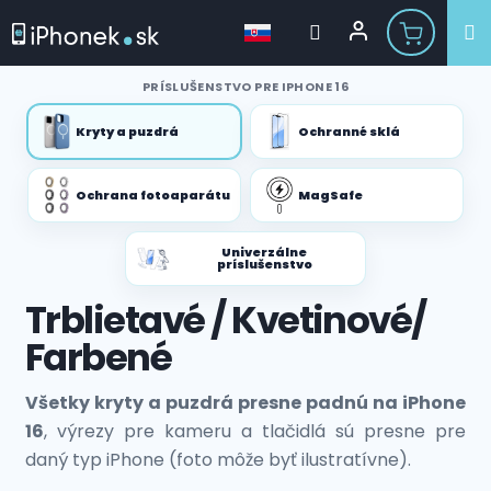
Prejsť
PRÍSLUŠENSTVO PRE IPHONE 16
na
obsah
Kryty a puzdrá
Ochranné sklá
Ochrana fotoaparátu
MagSafe
Univerzálne
príslušenstvo
Trblietavé / Kvetinové/
Farbené
Všetky kryty a puzdrá presne padnú na iPhone
16
, výrezy pre kameru a tlačidlá sú presne pre
daný typ iPhone (foto môže byť ilustratívne).