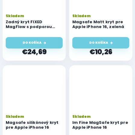
Skladem
Skladem
Zadný kryt FIXED
Magsafe Matt kryt pre
MagFlow s podporou
Apple iPhone 16, zelená
MagSafe pre Apple
iPhone 16, ružový
DO KOŠÍKA
DO KOŠÍKA
€24,69
€10,26
Skladem
Skladem
Magsafe silikónový kryt
Im Fine MagSafe kryt pre
pre Apple iPhone 16
Apple iPhone 16