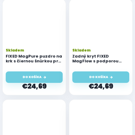
Skladem
Skladem
FIXED MagPure puzdro na
Zadný kryt FIXED
krk s čiernou šnúrkou pre
MagFlow s podporou
Apple iPhone 16
MagSafe pre Apple
iPhone 16, červený
DO KOŠÍKA
DO KOŠÍKA
€24,69
€24,69