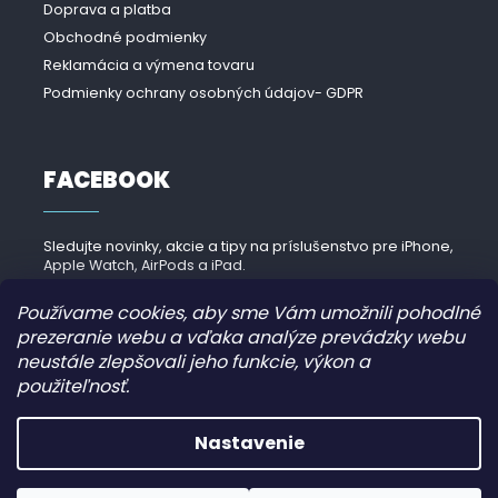
Doprava a platba
Obchodné podmienky
Reklamácia a výmena tovaru
Podmienky ochrany osobných údajov- GDPR
FACEBOOK
Sledujte novinky, akcie a tipy na príslušenstvo pre iPhone,
Apple Watch, AirPods a iPad.
Navštíviť Facebook →
Používame cookies, aby sme Vám umožnili pohodlné
prezeranie webu a vďaka analýze prevádzky webu
neustále zlepšovali jeho funkcie, výkon a
použiteľnosť.
Copyright 2026
iPhonek.sk
. Všetky práva vyhradené.
Nastavenie
Grafický návrh vytvořil a nakódoval
JirkaVyhnalek.cz