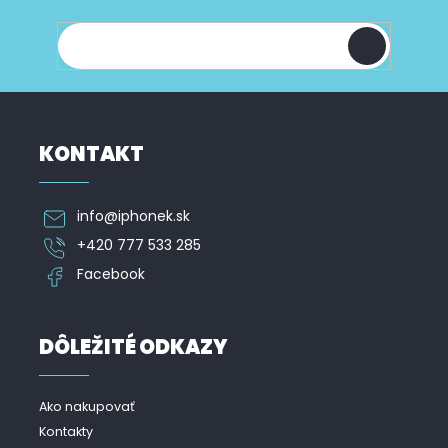
t
i
shope.
i
s
u
e
KONTAKT
info
@
iphonek.sk
+420 777 533 285
Facebook
DÔLEŽITÉ ODKAZY
Ako nakupovať
Kontakty