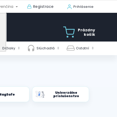
Registrace
venčina
Prihlásenie
Prázdny
košík
Držiaky
Slúchadlá
Ostatní
Univerzálne
MagSafe
príslušenstvo