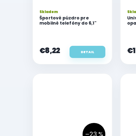
Skladem
Skl
Športové púzdro pre
Uni
mobilné telefóny do 6,1"
opa
Duo
čie
€8,22
€1
DETAIL
–23 %