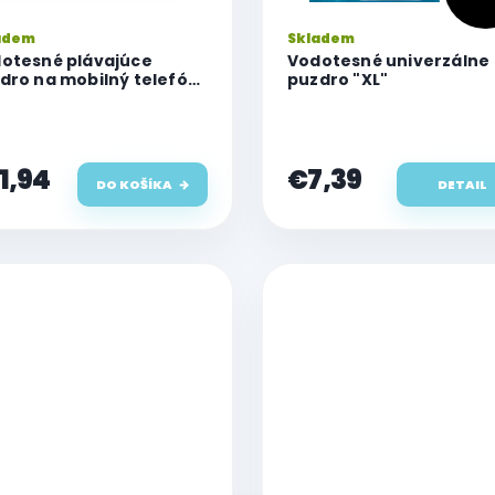
adem
Skladem
otesné plávajúce
Vodotesné univerzálne
dro na mobilný telefón
puzdro "XL"
ED Float s kvalitným
mykacím systémom a
tifikáciou IPX8, čierne
1,94
€7,39
DO KOŠÍKA
DETAIL