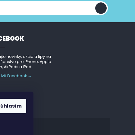
CEBOOK
jte novinky, akcie a tipy na
ušenstvo pre iPhone, Apple
, AirPods a iPad.
tíviť Facebook →
Súhlasím