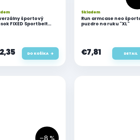
adem
Skladem
verzálny športový
Run armcase neo šport
sok FIXED Sportbelt
puzdro na ruku "XL"
 s dvoma vreckami,
rny
2,35
€7,81
DO KOŠÍKA
DETAIL
–8 %