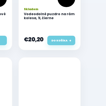
Skladem
ové
Vodeodolné puzdro na rám
kolesa, 1l, čierne
€20,20
DO KOŠÍKA