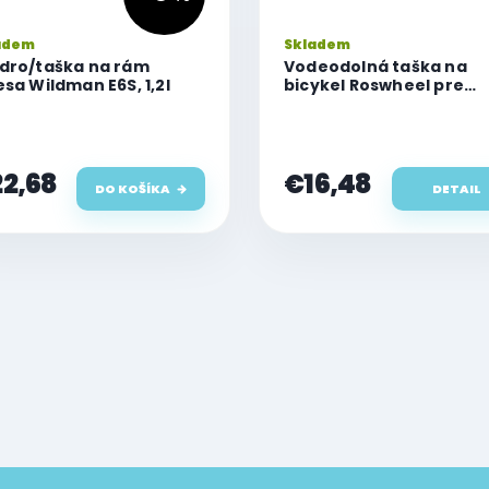
adem
Skladem
dro/taška na rám
Vodeodolná taška na
esa Wildman E6S, 1,2l
bicykel Roswheel pre
mobilný telefón
2,68
€16,48
DO KOŠÍKA
DETAIL