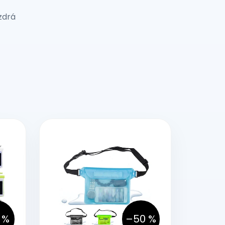
zdrá
 %
–50 %