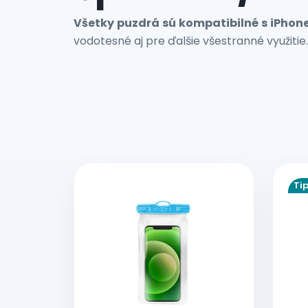
Všetky puzdrá sú kompatibilné s iPhone
vodotesné aj pre ďalšie všestranné využitie.
V
ý
Ti
p
i
s
p
r
o
d
u