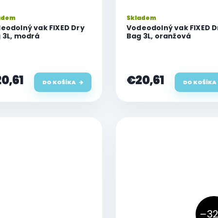
adem
Skladem
eodolný vak FIXED Dry
Vodeodolný vak FIXED D
 3L, modrá
Bag 3L, oranžová
0,61
€20,61
DO KOŠÍKA
DO KOŠÍKA
–32