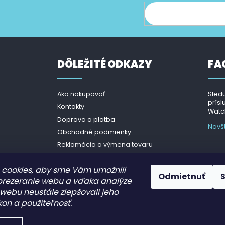
cie o nových produktoch na našom e-shope.
DÔLEŽITÉ ODKAZY
FA
Ako nakupovať
Sledu
prísl
Kontakty
Watch
Doprava a platba
Navš
Obchodné podmienky
Reklamácia a výmena tovaru
Podmienky ochrany osobných
údajov- GDPR
cookies, aby sme Vám umožnili
Odmietnuť
prezeranie webu a vďaka analýze
webu neustále zlepšovali jeho
kon a použiteľnosť.