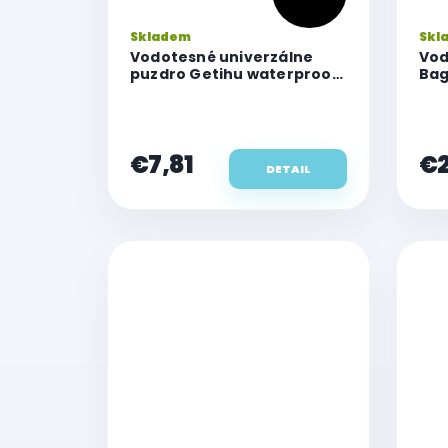
Priemerné
Skladem
Skl
hodnotenie
Vodotesné univerzálne
Vod
produktu
puzdro Getihu waterproof
Bag
"XL"
je
4,5
z
5
€7,81
€2
hviezdičiek.
DETAIL