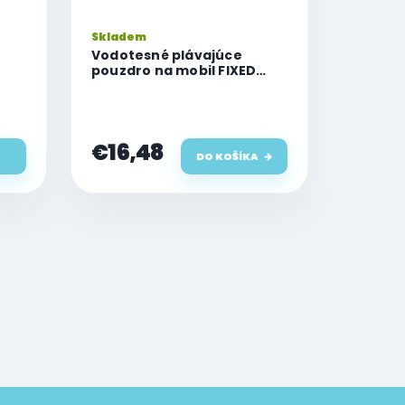
Skladem
Vodotesné plávajúce
pouzdro na mobil FIXED
Float Max s kvalitným
uzamykacím systémom a
certifikáciou IPX8, čierne
€16,48
DO KOŠÍKA