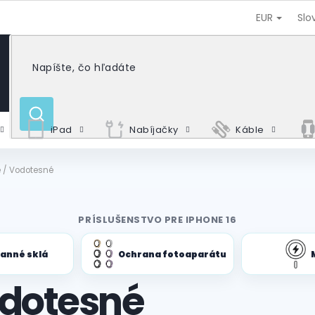
EUR
Slo
HĽADAŤ
iPad
Nabíjačky
Káble
é / Vodotesné
PRÍSLUŠENSTVO PRE IPHONE 16
anné sklá
Ochrana fotoaparátu
odotesné