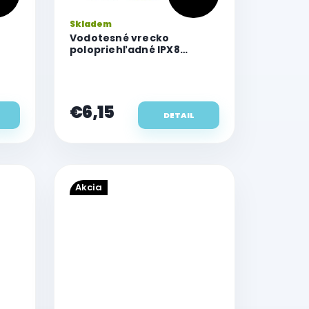
Skladem
Vodotesné vrecko
polopriehľadné IPX8
(22x15,5)
€6,15
DETAIL
Akcia