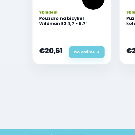
Skladem
Skl
Pouzdro na bicykel
Puz
Wildman E2 4,7 - 6,7"
kol
€20,61
€2
DO KOŠÍKA
O
v
l
á
d
a
c
i
e
Z
p