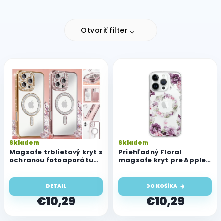
Otvoriť filter
V
ý
p
i
s
p
r
o
Skladem
Skladem
d
Magsafe trblietavý kryt s
Priehľadný Floral
u
ochranou fotoaparátu
magsafe kryt pre Apple
pre Apple iPhone 13 Pro
iPhone 13 Pro
k
t
DETAIL
DO KOŠÍKA
o
€10,29
€10,29
v