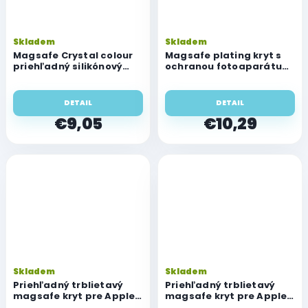
Skladem
Skladem
Magsafe Crystal colour
Magsafe plating kryt s
priehľadný silikónový
ochranou fotoaparátu
kryt pre Apple iPhone 13
pre Apple iPhone 13 Pro
Pro
DETAIL
DETAIL
€9,05
€10,29
Skladem
Skladem
Priehľadný trblietavý
Priehľadný trblietavý
magsafe kryt pre Apple
magsafe kryt pre Apple
iPhone 13 Pro
iPhone 13 Pro, čierny