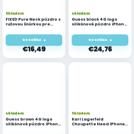
Skladem
skladem
FIXED Pure Neck púzdro s
Guess black 4G logo
ružovou šnúrkou pre
silikónové púzdro iPhone
Apple iPhone 13 Pro
13 Pro
DO KOŠÍKA
DO KOŠÍKA
€16,49
€24,76
skladem
Skladem
Guess brown 4G logo
Karl Lagerfeld
silikónové púzdro iPhone
Choupette Head iPhone
13 Pro
13 Pro Case - čierna