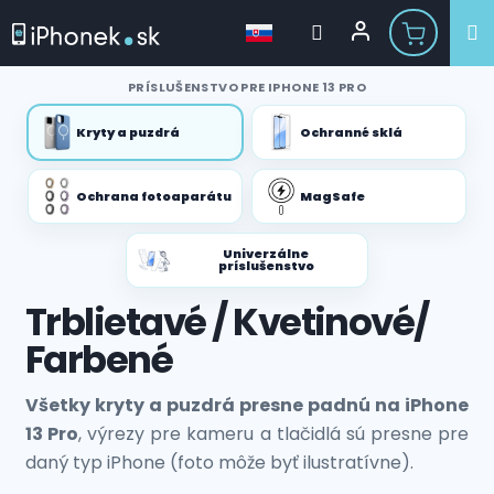
Prejsť
PRÍSLUŠENSTVO PRE IPHONE 13 PRO
na
obsah
Kryty a puzdrá
Ochranné sklá
Ochrana fotoaparátu
MagSafe
Univerzálne
príslušenstvo
Trblietavé / Kvetinové/
Farbené
Všetky kryty a puzdrá presne padnú na iPhone
13 Pro
, výrezy pre kameru a tlačidlá sú presne pre
daný typ iPhone (foto môže byť ilustratívne).