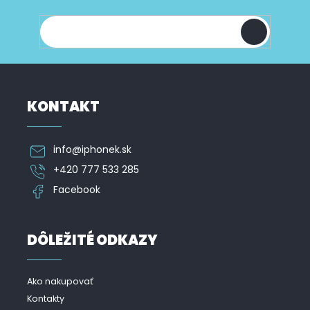
t
i
shope.
i
s
u
e
KONTAKT
info
@
iphonek.sk
+420 777 533 285
Facebook
DÔLEŽITÉ ODKAZY
Ako nakupovať
Kontakty