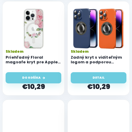
Skladem
Skladem
Priehľadný Floral
Zadný kryt s viditeľným
magsafe kryt pre Apple
logom a podporou
iPhone 13 Pro
magsafe pre Apple
iPhone 13 Pro
DO KOŠÍKA
DETAIL
€10,29
€10,29