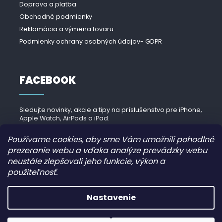
Doprava a platba
Obchodné podmienky
Reklamácia a výmena tovaru
Podmienky ochrany osobných údajov- GDPR
FACEBOOK
Sledujte novinky, akcie a tipy na príslušenstvo pre iPhone,
Apple Watch, AirPods a iPad.
Navštíviť Facebook →
Používame cookies, aby sme Vám umožnili pohodlné
prezeranie webu a vďaka analýze prevádzky webu
neustále zlepšovali jeho funkcie, výkon a
použiteľnosť.
Copyright 2026
iPhonek.sk
. Všetky práva vyhradené.
Nastavenie
Grafický návrh vytvořil a nakódoval
JirkaVyhnalek.cz