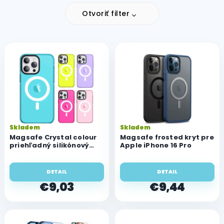
Otvoriť filter
V
ý
p
i
s
p
r
o
Skladem
Skladem
d
Magsafe Crystal colour
Magsafe frosted kryt pre
u
priehľadný silikónový
Apple iPhone 16 Pro
kryt pre Apple iPhone 16
k
Pro
t
DETAIL
DETAIL
o
€9,03
€9,44
v