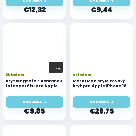
DO KOŠÍKA
DO KOŠÍKA
€12,32
€9,44
–17 %
Skladem
skladem
Kryt Magsafe s ochranou
Metal Mac style kovový
fotoaparátu pre Apple
kryt pre Apple iPhone 16
iPhone 16 Pro, číry
Pro, sivý
DO KOŠÍKA
DO KOŠÍKA
€9,85
€26,75