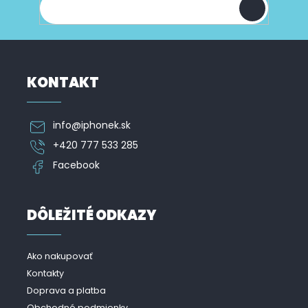
u
e
KONTAKT
info
@
iphonek.sk
+420 777 533 285
Facebook
DÔLEŽITÉ ODKAZY
Ako nakupovať
Kontakty
Doprava a platba
Obchodné podmienky