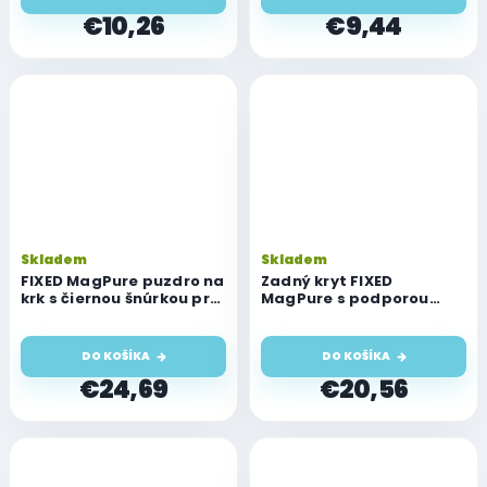
€10,26
€9,44
Skladem
Skladem
FIXED MagPure puzdro na
Zadný kryt FIXED
krk s čiernou šnúrkou pre
MagPure s podporou
Apple iPhone 16 Pro
Magsafe pre Apple
iPhone 16 Pro, číry
DO KOŠÍKA
DO KOŠÍKA
€24,69
€20,56