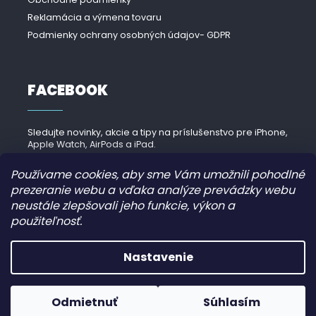
Reklamácia a výmena tovaru
Podmienky ochrany osobných údajov- GDPR
FACEBOOK
Sledujte novinky, akcie a tipy na príslušenstvo pre iPhone,
Apple Watch, AirPods a iPad.
Navštíviť Facebook →
Používame cookies, aby sme Vám umožnili pohodlné
prezeranie webu a vďaka analýze prevádzky webu
neustále zlepšovali jeho funkcie, výkon a
použiteľnosť.
Copyright 2026
iPhonek.sk
. Všetky práva vyhradené.
Nastavenie
Grafický návrh vytvořil a nakódoval
JirkaVyhnalek.cz
Odmietnuť
Súhlasím
Vytvoril Shoptet