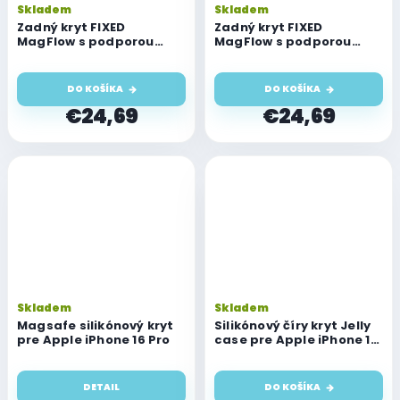
Skladem
Skladem
Zadný kryt FIXED
Zadný kryt FIXED
MagFlow s podporou
MagFlow s podporou
MagSafe pre Apple
MagSafe pre Apple
iPhone 16 Pro, červený
iPhone 16 Pro, čierny
DO KOŠÍKA
DO KOŠÍKA
€24,69
€24,69
Skladem
Skladem
Magsafe silikónový kryt
Silikónový číry kryt Jelly
pre Apple iPhone 16 Pro
case pre Apple iPhone 16
Pro
DETAIL
DO KOŠÍKA