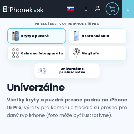
Prejsť
PRÍSLUŠENSTVO PRE IPHONE 16 PRO
na
obsah
Kryty a puzdrá
Ochranné sklá
Ochrana fotoaparátu
MagSafe
Univerzálne
príslušenstvo
Univerzálne
Všetky kryty a puzdrá presne padnú na iPhone
16 Pro
, výrezy pre kameru a tlačidlá sú presne pre
daný typ iPhone (foto môže byť ilustratívne).