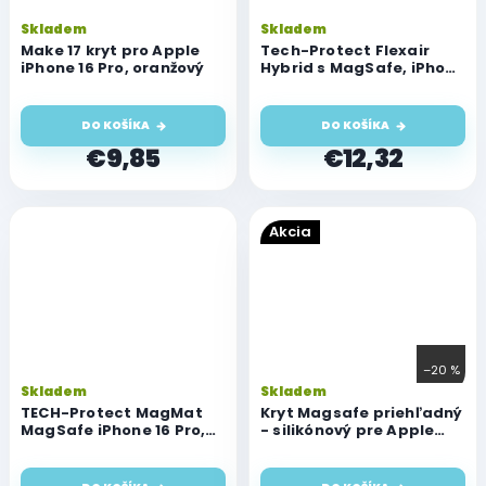
Skladem
Skladem
Make 17 kryt pro Apple
Tech-Protect Flexair
iPhone 16 Pro, oranžový
Hybrid s MagSafe, iPhone
16 Pro, priehľadný
DO KOŠÍKA
DO KOŠÍKA
€9,85
€12,32
Akcia
–20 %
Skladem
Skladem
TECH-Protect MagMat
Kryt Magsafe priehľadný
MagSafe iPhone 16 Pro,
- silikónový pre Apple
Black
iPhone 16 Pro